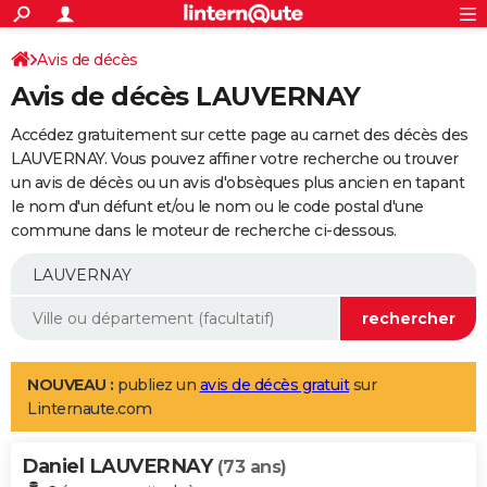
ACTUALITÉS
Connexion
S'inscrire
Avis de décès
Rechercher
Société
Education
Villes
Politique
Faits Divers
Monde
+
SPORT
Avis de décès LAUVERNAY
Football
Cyclisme
Forum
Coupe du monde 2026
Tennis
Rugby
CULTURE
Accédez gratuitement sur cette page au carnet des décès des
TNT
Cinéma
Musique
Programme TV
Streaming
Sorties cinéma
+
LAUVERNAY. Vous pouvez affiner votre recherche ou trouver
FINANCE
un avis de décès ou un avis d'obsèques plus ancien en tapant
Impôts
Immobilier
Banque
Crédit
Retraite
Epargne
Risques naturels par ville
Assurance
AUTO
le nom d'un défunt et/ou le nom ou le code postal d'une
commune dans le moteur de recherche ci-dessous.
Réserver un essai
Berlines
Forum auto
Essais
Citadines
SUV
+
HIGH-TECH
Meilleur smartphone
Ordinateurs
Guide high-tech
Mobiles
Internet
Jeux vidéo
+
BRICOLAGE
Aménagement intérieur
Cuisine
Jardinage
+
Forum
Extérieur
Salle de bains
Rangement
WEEK-END
Escapades
Expositions
Week-end nature
Guides de France
Patrimoine
Musées
+
LIFESTYLE
NOUVEAU :
publiez un
avis de décès gratuit
sur
Linternaute.com
Bien-être
Mode
+
Art de vivre
Loisirs
Modes de vie
SANTE
Daniel LAUVERNAY
Guide de la santé
Médicaments
+
Alimentation
Maladies
Sommeil
(73 ans)
VOYAGE