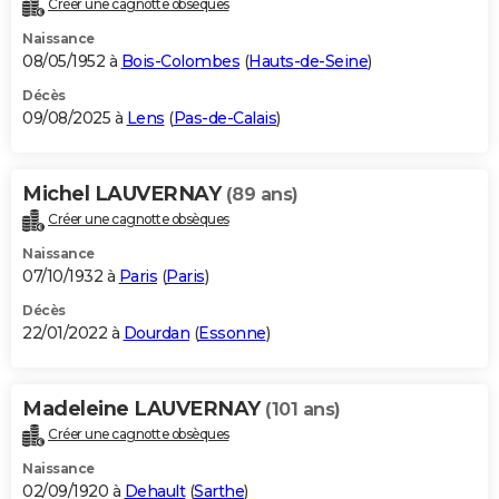
Créer une cagnotte obsèques
City break
Voyage de noces
Climat
Destinations
Voyage nature
Forum
+
PHOTO
Naissance
08/05/1952 à
Bois-Colombes
(
Hauts-de-Seine
)
GUIDES D'ACHAT
Décès
09/08/2025 à
Lens
(
Pas-de-Calais
)
BONS PLANS
CARTE DE VOEUX
Michel LAUVERNAY
(89 ans)
Carte Bonne année
Carte Pâques
Carte de Noël
Carte Saint-Valentin
Carte d'anniversaire
DICTIONNAIRE
Créer une cagnotte obsèques
Biographies
Expressions
Dictionnaire
Citations
Proverbes
PROGRAMME TV
Naissance
07/10/1932 à
Paris
(
Paris
)
COPAINS D'AVANT
Décès
22/01/2022 à
Dourdan
(
Essonne
)
Se connecter
Collèges
Universités
Service militaire
S'inscrire
Lycées
Primaires
Entreprises
Avis de recherche
AVIS DE DÉCÈS
FORUM
Madeleine LAUVERNAY
(101 ans)
Lifestyle
Sport
Television
Cinema
Bricolage
Culture
Auto
Voyage
Créer une cagnotte obsèques
Naissance
02/09/1920 à
Dehault
(
Sarthe
)