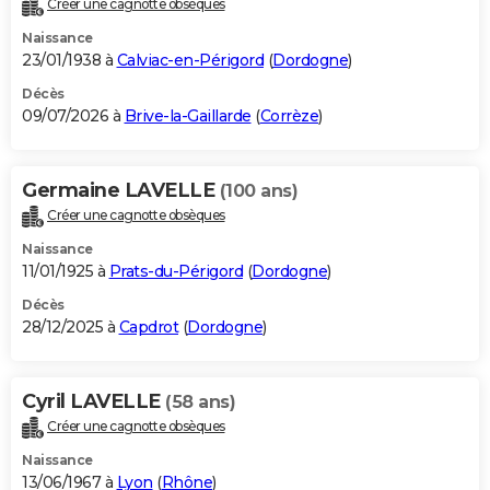
Créer une cagnotte obsèques
City break
Voyage de noces
Climat
Destinations
Voyage nature
Forum
+
PHOTO
Naissance
23/01/1938 à
Calviac-en-Périgord
(
Dordogne
)
GUIDES D'ACHAT
Décès
09/07/2026 à
Brive-la-Gaillarde
(
Corrèze
)
BONS PLANS
CARTE DE VOEUX
Germaine LAVELLE
(100 ans)
Carte Bonne année
Carte Pâques
Carte de Noël
Carte Saint-Valentin
Carte d'anniversaire
DICTIONNAIRE
Créer une cagnotte obsèques
Biographies
Expressions
Dictionnaire
Citations
Proverbes
PROGRAMME TV
Naissance
11/01/1925 à
Prats-du-Périgord
(
Dordogne
)
COPAINS D'AVANT
Décès
28/12/2025 à
Capdrot
(
Dordogne
)
Se connecter
Collèges
Universités
Service militaire
S'inscrire
Lycées
Primaires
Entreprises
Avis de recherche
AVIS DE DÉCÈS
FORUM
Cyril LAVELLE
(58 ans)
Lifestyle
Sport
Television
Cinema
Bricolage
Culture
Auto
Voyage
Créer une cagnotte obsèques
Naissance
13/06/1967 à
Lyon
(
Rhône
)