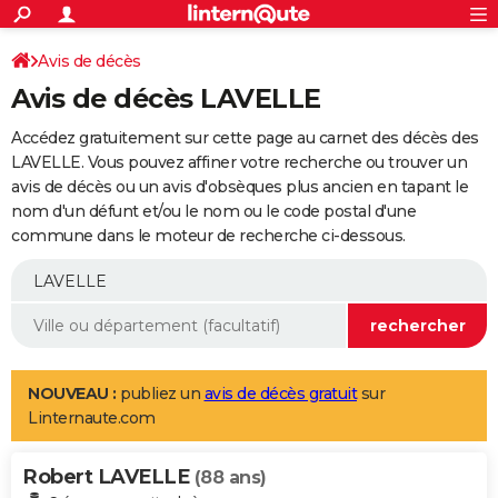
ACTUALITÉS
Connexion
S'inscrire
Avis de décès
Rechercher
Société
Education
Villes
Politique
Faits Divers
Monde
+
SPORT
Avis de décès LAVELLE
Football
Cyclisme
Forum
Coupe du monde 2026
Tennis
Rugby
CULTURE
Accédez gratuitement sur cette page au carnet des décès des
TNT
Cinéma
Musique
Programme TV
Streaming
Sorties cinéma
+
LAVELLE. Vous pouvez affiner votre recherche ou trouver un
FINANCE
avis de décès ou un avis d'obsèques plus ancien en tapant le
Impôts
Immobilier
Banque
Crédit
Retraite
Epargne
Risques naturels par ville
Assurance
AUTO
nom d'un défunt et/ou le nom ou le code postal d'une
commune dans le moteur de recherche ci-dessous.
Réserver un essai
Berlines
Forum auto
Essais
Citadines
SUV
+
HIGH-TECH
Meilleur smartphone
Ordinateurs
Guide high-tech
Mobiles
Internet
Jeux vidéo
+
BRICOLAGE
Aménagement intérieur
Cuisine
Jardinage
+
Forum
Extérieur
Salle de bains
Rangement
WEEK-END
Escapades
Expositions
Week-end nature
Guides de France
Patrimoine
Musées
+
LIFESTYLE
NOUVEAU :
publiez un
avis de décès gratuit
sur
Linternaute.com
Bien-être
Mode
+
Art de vivre
Loisirs
Modes de vie
SANTE
Robert LAVELLE
Guide de la santé
Médicaments
+
Alimentation
Maladies
Sommeil
(88 ans)
VOYAGE