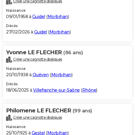
Créer une cagnotte obsèques
City break
Voyage de noces
Climat
Destinations
Voyage nature
Forum
+
PHOTO
Naissance
09/01/1958 à
Guidel
(
Morbihan
)
GUIDES D'ACHAT
Décès
27/02/2026 à
Guidel
(
Morbihan
)
BONS PLANS
CARTE DE VOEUX
Yvonne LE FLECHER
(86 ans)
Carte Bonne année
Carte Pâques
Carte de Noël
Carte Saint-Valentin
Carte d'anniversaire
DICTIONNAIRE
Créer une cagnotte obsèques
Biographies
Expressions
Dictionnaire
Citations
Proverbes
PROGRAMME TV
Naissance
20/10/1938 à
Quéven
(
Morbihan
)
COPAINS D'AVANT
Décès
18/06/2025 à
Villefranche-sur-Saône
(
Rhône
)
Se connecter
Collèges
Universités
Service militaire
S'inscrire
Lycées
Primaires
Entreprises
Avis de recherche
AVIS DE DÉCÈS
FORUM
Philomene LE FLECHER
(99 ans)
Lifestyle
Sport
Television
Cinema
Bricolage
Culture
Auto
Voyage
Créer une cagnotte obsèques
Naissance
25/10/1925 à
Gestel
(
Morbihan
)