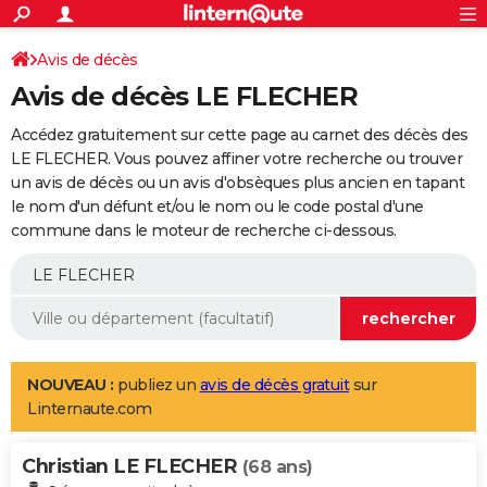
ACTUALITÉS
Connexion
S'inscrire
Avis de décès
Rechercher
Société
Education
Villes
Politique
Faits Divers
Monde
+
SPORT
Avis de décès LE FLECHER
Football
Cyclisme
Forum
Coupe du monde 2026
Tennis
Rugby
CULTURE
Accédez gratuitement sur cette page au carnet des décès des
TNT
Cinéma
Musique
Programme TV
Streaming
Sorties cinéma
+
LE FLECHER. Vous pouvez affiner votre recherche ou trouver
FINANCE
un avis de décès ou un avis d'obsèques plus ancien en tapant
Impôts
Immobilier
Banque
Crédit
Retraite
Epargne
Risques naturels par ville
Assurance
AUTO
le nom d'un défunt et/ou le nom ou le code postal d'une
commune dans le moteur de recherche ci-dessous.
Réserver un essai
Berlines
Forum auto
Essais
Citadines
SUV
+
HIGH-TECH
Meilleur smartphone
Ordinateurs
Guide high-tech
Mobiles
Internet
Jeux vidéo
+
BRICOLAGE
Aménagement intérieur
Cuisine
Jardinage
+
Forum
Extérieur
Salle de bains
Rangement
WEEK-END
Escapades
Expositions
Week-end nature
Guides de France
Patrimoine
Musées
+
LIFESTYLE
NOUVEAU :
publiez un
avis de décès gratuit
sur
Linternaute.com
Bien-être
Mode
+
Art de vivre
Loisirs
Modes de vie
SANTE
Christian LE FLECHER
Guide de la santé
Médicaments
+
Alimentation
Maladies
Sommeil
(68 ans)
VOYAGE