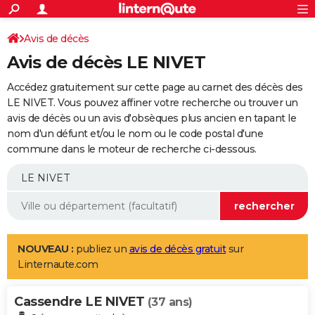
ACTUALITÉS
Connexion
S'inscrire
Avis de décès
Rechercher
Société
Education
Villes
Politique
Faits Divers
Monde
+
SPORT
Avis de décès LE NIVET
Football
Cyclisme
Forum
Coupe du monde 2026
Tennis
Rugby
CULTURE
Accédez gratuitement sur cette page au carnet des décès des
TNT
Cinéma
Musique
Programme TV
Streaming
Sorties cinéma
+
LE NIVET. Vous pouvez affiner votre recherche ou trouver un
FINANCE
avis de décès ou un avis d'obsèques plus ancien en tapant le
Impôts
Immobilier
Banque
Crédit
Retraite
Epargne
Risques naturels par ville
Assurance
AUTO
nom d'un défunt et/ou le nom ou le code postal d'une
commune dans le moteur de recherche ci-dessous.
Réserver un essai
Berlines
Forum auto
Essais
Citadines
SUV
+
HIGH-TECH
Meilleur smartphone
Ordinateurs
Guide high-tech
Mobiles
Internet
Jeux vidéo
+
BRICOLAGE
Aménagement intérieur
Cuisine
Jardinage
+
Forum
Extérieur
Salle de bains
Rangement
WEEK-END
Escapades
Expositions
Week-end nature
Guides de France
Patrimoine
Musées
+
LIFESTYLE
NOUVEAU :
publiez un
avis de décès gratuit
sur
Linternaute.com
Bien-être
Mode
+
Art de vivre
Loisirs
Modes de vie
SANTE
Cassendre LE NIVET
Guide de la santé
Médicaments
+
Alimentation
Maladies
Sommeil
(37 ans)
VOYAGE