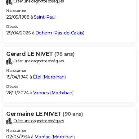
Créer une cagnotte obsèques
City break
Voyage de noces
Climat
Destinations
Voyage nature
Forum
+
PHOTO
Naissance
22/05/1988 à
Saint-Paul
GUIDES D'ACHAT
Décès
29/04/2026 à
Dohem
(
Pas-de-Calais
)
BONS PLANS
CARTE DE VOEUX
Gerard LE NIVET
(78 ans)
Carte Bonne année
Carte Pâques
Carte de Noël
Carte Saint-Valentin
Carte d'anniversaire
DICTIONNAIRE
Créer une cagnotte obsèques
Biographies
Expressions
Dictionnaire
Citations
Proverbes
PROGRAMME TV
Naissance
15/04/1946 à
Étel
(
Morbihan
)
COPAINS D'AVANT
Décès
28/11/2024 à
Vannes
(
Morbihan
)
Se connecter
Collèges
Universités
Service militaire
S'inscrire
Lycées
Primaires
Entreprises
Avis de recherche
AVIS DE DÉCÈS
FORUM
Germaine LE NIVET
(90 ans)
Lifestyle
Sport
Television
Cinema
Bricolage
Culture
Auto
Voyage
Créer une cagnotte obsèques
Naissance
02/03/1934 à
Moréac
(
Morbihan
)