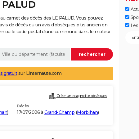
E PALUD
Actu
Spo
 au carnet des décès des LE PALUD. Vous pouvez
 avis de décès ou un avis d'obsèques plus ancien en
Les 
nom ou le code postal d'une commune dans le moteur
s gratuit
sur Linternaute.com
Créer une cagnotte obsèques
Décès
han
)
17/07/2026 à
Grand-Champ
(
Morbihan
)