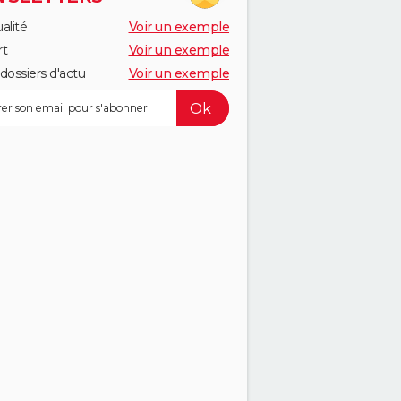
alité
Voir un exemple
rt
Voir un exemple
dossiers d'actu
Voir un exemple