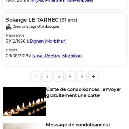
16/01/2019 à
Rilly-sur-Vienne
(
Indre-et-Loire
)
Solange LE TARNEC
(81 ans)
Créer une cagnotte obsèques
Naissance
31/12/1936 à
Bignan
(
Morbihan
)
Décès
09/08/2018 à
Noyal-Pontivy
(
Morbihan
)
1
2
3
4
5
Carte de condoléances : envoyer
gratuitement une carte
Message de condoléances :