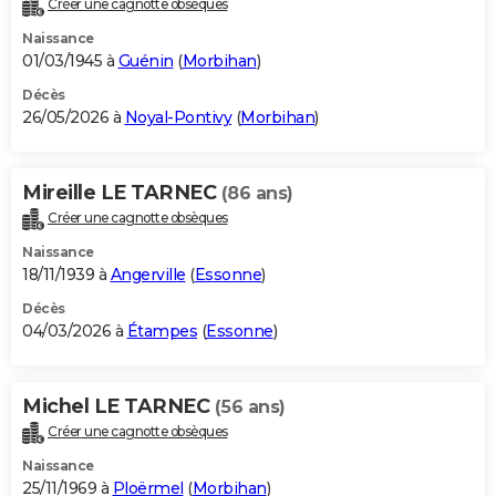
Créer une cagnotte obsèques
City break
Voyage de noces
Climat
Destinations
Voyage nature
Forum
+
PHOTO
Naissance
01/03/1945 à
Guénin
(
Morbihan
)
GUIDES D'ACHAT
Décès
26/05/2026 à
Noyal-Pontivy
(
Morbihan
)
BONS PLANS
CARTE DE VOEUX
Mireille LE TARNEC
(86 ans)
Carte Bonne année
Carte Pâques
Carte de Noël
Carte Saint-Valentin
Carte d'anniversaire
DICTIONNAIRE
Créer une cagnotte obsèques
Biographies
Expressions
Dictionnaire
Citations
Proverbes
PROGRAMME TV
Naissance
18/11/1939 à
Angerville
(
Essonne
)
COPAINS D'AVANT
Décès
04/03/2026 à
Étampes
(
Essonne
)
Se connecter
Collèges
Universités
Service militaire
S'inscrire
Lycées
Primaires
Entreprises
Avis de recherche
AVIS DE DÉCÈS
FORUM
Michel LE TARNEC
(56 ans)
Lifestyle
Sport
Television
Cinema
Bricolage
Culture
Auto
Voyage
Créer une cagnotte obsèques
Naissance
25/11/1969 à
Ploërmel
(
Morbihan
)