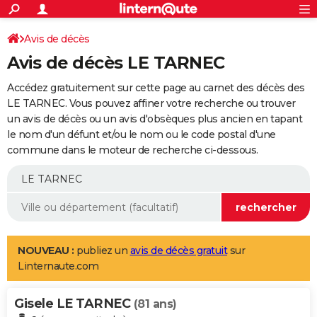
ACTUALITÉS
Connexion
S'inscrire
Avis de décès
Rechercher
Société
Education
Villes
Politique
Faits Divers
Monde
+
SPORT
Avis de décès LE TARNEC
Football
Cyclisme
Forum
Coupe du monde 2026
Tennis
Rugby
CULTURE
Accédez gratuitement sur cette page au carnet des décès des
TNT
Cinéma
Musique
Programme TV
Streaming
Sorties cinéma
+
LE TARNEC. Vous pouvez affiner votre recherche ou trouver
FINANCE
un avis de décès ou un avis d'obsèques plus ancien en tapant
Impôts
Immobilier
Banque
Crédit
Retraite
Epargne
Risques naturels par ville
Assurance
AUTO
le nom d'un défunt et/ou le nom ou le code postal d'une
commune dans le moteur de recherche ci-dessous.
Réserver un essai
Berlines
Forum auto
Essais
Citadines
SUV
+
HIGH-TECH
Meilleur smartphone
Ordinateurs
Guide high-tech
Mobiles
Internet
Jeux vidéo
+
BRICOLAGE
Aménagement intérieur
Cuisine
Jardinage
+
Forum
Extérieur
Salle de bains
Rangement
WEEK-END
Escapades
Expositions
Week-end nature
Guides de France
Patrimoine
Musées
+
LIFESTYLE
NOUVEAU :
publiez un
avis de décès gratuit
sur
Linternaute.com
Bien-être
Mode
+
Art de vivre
Loisirs
Modes de vie
SANTE
Gisele LE TARNEC
Guide de la santé
Médicaments
+
Alimentation
Maladies
Sommeil
(81 ans)
VOYAGE