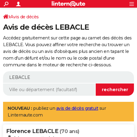
ACTUALITÉS
Connexion
S'inscrire
Avis de décès
Rechercher
Société
Education
Villes
Politique
Faits Divers
Monde
+
SPORT
Avis de décès LEBACLE
Football
Cyclisme
Forum
Coupe du monde 2026
Tennis
Rugby
CULTURE
Accédez gratuitement sur cette page au carnet des décès des
TNT
Cinéma
Musique
Programme TV
Streaming
Sorties cinéma
+
LEBACLE. Vous pouvez affiner votre recherche ou trouver un
FINANCE
avis de décès ou un avis d'obsèques plus ancien en tapant le
Impôts
Immobilier
Banque
Crédit
Retraite
Epargne
Risques naturels par ville
Assurance
AUTO
nom d'un défunt et/ou le nom ou le code postal d'une
commune dans le moteur de recherche ci-dessous.
Réserver un essai
Berlines
Forum auto
Essais
Citadines
SUV
+
HIGH-TECH
Meilleur smartphone
Ordinateurs
Guide high-tech
Mobiles
Internet
Jeux vidéo
+
BRICOLAGE
Aménagement intérieur
Cuisine
Jardinage
+
Forum
Extérieur
Salle de bains
Rangement
WEEK-END
Escapades
Expositions
Week-end nature
Guides de France
Patrimoine
Musées
+
LIFESTYLE
NOUVEAU :
publiez un
avis de décès gratuit
sur
Linternaute.com
Bien-être
Mode
+
Art de vivre
Loisirs
Modes de vie
SANTE
Florence LEBACLE
Guide de la santé
Médicaments
+
Alimentation
Maladies
Sommeil
(70 ans)
VOYAGE