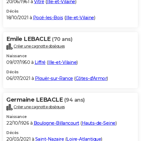
20/06/1961 à
Vitré
(
Ille-et-Vilaine
)
Décès
18/10/2021 à
Pocé-les-Bois
(
Ille-et-Vilaine
)
Emile LEBACLE
(70 ans)
Créer une cagnotte obsèques
Naissance
09/07/1950 à
Liffré
(
Ille-et-Vilaine
)
Décès
06/07/2021 à
Plouër-sur-Rance
(
Côtes-d'Armor
)
Germaine LEBACLE
(94 ans)
Créer une cagnotte obsèques
Naissance
22/10/1926 à
Boulogne-Billancourt
(
Hauts-de-Seine
)
Décès
20/03/2021 à
Saint-Nazaire
(
Loire-Atlantique
)