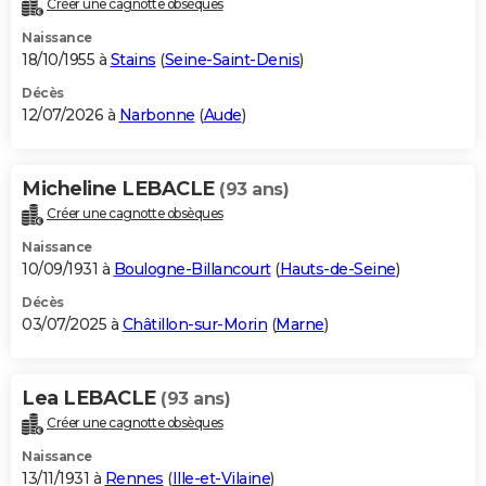
Créer une cagnotte obsèques
City break
Voyage de noces
Climat
Destinations
Voyage nature
Forum
+
PHOTO
Naissance
18/10/1955 à
Stains
(
Seine-Saint-Denis
)
GUIDES D'ACHAT
Décès
12/07/2026 à
Narbonne
(
Aude
)
BONS PLANS
CARTE DE VOEUX
Micheline LEBACLE
(93 ans)
Carte Bonne année
Carte Pâques
Carte de Noël
Carte Saint-Valentin
Carte d'anniversaire
DICTIONNAIRE
Créer une cagnotte obsèques
Biographies
Expressions
Dictionnaire
Citations
Proverbes
PROGRAMME TV
Naissance
10/09/1931 à
Boulogne-Billancourt
(
Hauts-de-Seine
)
COPAINS D'AVANT
Décès
03/07/2025 à
Châtillon-sur-Morin
(
Marne
)
Se connecter
Collèges
Universités
Service militaire
S'inscrire
Lycées
Primaires
Entreprises
Avis de recherche
AVIS DE DÉCÈS
FORUM
Lea LEBACLE
(93 ans)
Lifestyle
Sport
Television
Cinema
Bricolage
Culture
Auto
Voyage
Créer une cagnotte obsèques
Naissance
13/11/1931 à
Rennes
(
Ille-et-Vilaine
)