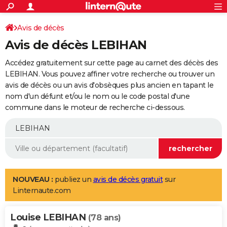
ACTUALITÉS
Connexion
S'inscrire
Avis de décès
Rechercher
Société
Education
Villes
Politique
Faits Divers
Monde
+
SPORT
Avis de décès LEBIHAN
Football
Cyclisme
Forum
Coupe du monde 2026
Tennis
Rugby
CULTURE
Accédez gratuitement sur cette page au carnet des décès des
TNT
Cinéma
Musique
Programme TV
Streaming
Sorties cinéma
+
LEBIHAN. Vous pouvez affiner votre recherche ou trouver un
FINANCE
avis de décès ou un avis d'obsèques plus ancien en tapant le
Impôts
Immobilier
Banque
Crédit
Retraite
Epargne
Risques naturels par ville
Assurance
AUTO
nom d'un défunt et/ou le nom ou le code postal d'une
commune dans le moteur de recherche ci-dessous.
Réserver un essai
Berlines
Forum auto
Essais
Citadines
SUV
+
HIGH-TECH
Meilleur smartphone
Ordinateurs
Guide high-tech
Mobiles
Internet
Jeux vidéo
+
BRICOLAGE
Aménagement intérieur
Cuisine
Jardinage
+
Forum
Extérieur
Salle de bains
Rangement
WEEK-END
Escapades
Expositions
Week-end nature
Guides de France
Patrimoine
Musées
+
LIFESTYLE
NOUVEAU :
publiez un
avis de décès gratuit
sur
Linternaute.com
Bien-être
Mode
+
Art de vivre
Loisirs
Modes de vie
SANTE
Louise LEBIHAN
Guide de la santé
Médicaments
+
Alimentation
Maladies
Sommeil
(78 ans)
VOYAGE