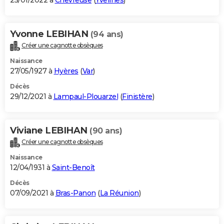
25/01/2022 à
Chevreuse
(
Yvelines
)
Yvonne LEBIHAN
(94 ans)
Créer une cagnotte obsèques
Naissance
27/05/1927 à
Hyères
(
Var
)
Décès
29/12/2021 à
Lampaul-Plouarzel
(
Finistère
)
Viviane LEBIHAN
(90 ans)
Créer une cagnotte obsèques
Naissance
12/04/1931 à
Saint-Benoît
Décès
07/09/2021 à
Bras-Panon
(
La Réunion
)