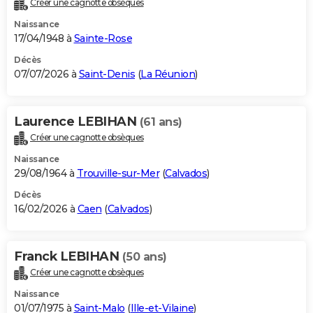
Créer une cagnotte obsèques
City break
Voyage de noces
Climat
Destinations
Voyage nature
Forum
+
PHOTO
Naissance
17/04/1948 à
Sainte-Rose
GUIDES D'ACHAT
Décès
07/07/2026 à
Saint-Denis
(
La Réunion
)
BONS PLANS
CARTE DE VOEUX
Laurence LEBIHAN
(61 ans)
Carte Bonne année
Carte Pâques
Carte de Noël
Carte Saint-Valentin
Carte d'anniversaire
DICTIONNAIRE
Créer une cagnotte obsèques
Biographies
Expressions
Dictionnaire
Citations
Proverbes
PROGRAMME TV
Naissance
29/08/1964 à
Trouville-sur-Mer
(
Calvados
)
COPAINS D'AVANT
Décès
16/02/2026 à
Caen
(
Calvados
)
Se connecter
Collèges
Universités
Service militaire
S'inscrire
Lycées
Primaires
Entreprises
Avis de recherche
AVIS DE DÉCÈS
FORUM
Franck LEBIHAN
(50 ans)
Lifestyle
Sport
Television
Cinema
Bricolage
Culture
Auto
Voyage
Créer une cagnotte obsèques
Naissance
01/07/1975 à
Saint-Malo
(
Ille-et-Vilaine
)