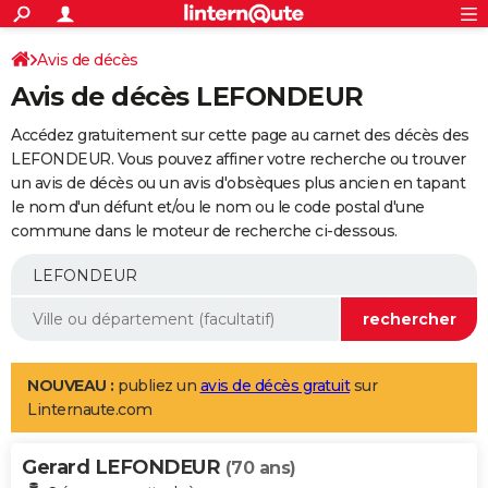
ACTUALITÉS
Connexion
S'inscrire
Avis de décès
Rechercher
Société
Education
Villes
Politique
Faits Divers
Monde
+
SPORT
Avis de décès LEFONDEUR
Football
Cyclisme
Forum
Coupe du monde 2026
Tennis
Rugby
CULTURE
Accédez gratuitement sur cette page au carnet des décès des
TNT
Cinéma
Musique
Programme TV
Streaming
Sorties cinéma
+
LEFONDEUR. Vous pouvez affiner votre recherche ou trouver
FINANCE
un avis de décès ou un avis d'obsèques plus ancien en tapant
Impôts
Immobilier
Banque
Crédit
Retraite
Epargne
Risques naturels par ville
Assurance
AUTO
le nom d'un défunt et/ou le nom ou le code postal d'une
commune dans le moteur de recherche ci-dessous.
Réserver un essai
Berlines
Forum auto
Essais
Citadines
SUV
+
HIGH-TECH
Meilleur smartphone
Ordinateurs
Guide high-tech
Mobiles
Internet
Jeux vidéo
+
BRICOLAGE
Aménagement intérieur
Cuisine
Jardinage
+
Forum
Extérieur
Salle de bains
Rangement
WEEK-END
Escapades
Expositions
Week-end nature
Guides de France
Patrimoine
Musées
+
LIFESTYLE
NOUVEAU :
publiez un
avis de décès gratuit
sur
Linternaute.com
Bien-être
Mode
+
Art de vivre
Loisirs
Modes de vie
SANTE
Gerard LEFONDEUR
Guide de la santé
Médicaments
+
Alimentation
Maladies
Sommeil
(70 ans)
VOYAGE