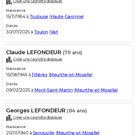
Créer une cagnotte obsèques
City break
Voyage de noces
Climat
Destinations
Voyage nature
Forum
+
PHOTO
Naissance
15/11/1954 à
Toulouse
(
Haute-Garonne
)
GUIDES D'ACHAT
Décès
30/07/2025 à
Toulon
(
Var
)
BONS PLANS
CARTE DE VOEUX
Claude LEFONDEUR
(79 ans)
Carte Bonne année
Carte Pâques
Carte de Noël
Carte Saint-Valentin
Carte d'anniversaire
DICTIONNAIRE
Créer une cagnotte obsèques
Biographies
Expressions
Dictionnaire
Citations
Proverbes
PROGRAMME TV
Naissance
15/08/1945 à
Fillières
(
Meurthe-et-Moselle
)
COPAINS D'AVANT
Décès
09/02/2025 à
Mont-Saint-Martin
(
Meurthe-et-Moselle
)
Se connecter
Collèges
Universités
Service militaire
S'inscrire
Lycées
Primaires
Entreprises
Avis de recherche
AVIS DE DÉCÈS
FORUM
Georges LEFONDEUR
(84 ans)
Lifestyle
Sport
Television
Cinema
Bricolage
Culture
Auto
Voyage
Créer une cagnotte obsèques
Naissance
20/01/1940 à
Serrouville
(
Meurthe-et-Moselle
)