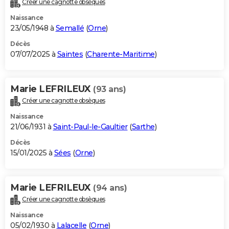
Créer une cagnotte obsèques
City break
Voyage de noces
Climat
Destinations
Voyage nature
Forum
+
PHOTO
Naissance
23/05/1948 à
Semallé
(
Orne
)
GUIDES D'ACHAT
Décès
07/07/2025 à
Saintes
(
Charente-Maritime
)
BONS PLANS
CARTE DE VOEUX
Marie LEFRILEUX
(93 ans)
Carte Bonne année
Carte Pâques
Carte de Noël
Carte Saint-Valentin
Carte d'anniversaire
DICTIONNAIRE
Créer une cagnotte obsèques
Biographies
Expressions
Dictionnaire
Citations
Proverbes
PROGRAMME TV
Naissance
21/06/1931 à
Saint-Paul-le-Gaultier
(
Sarthe
)
COPAINS D'AVANT
Décès
15/01/2025 à
Sées
(
Orne
)
Se connecter
Collèges
Universités
Service militaire
S'inscrire
Lycées
Primaires
Entreprises
Avis de recherche
AVIS DE DÉCÈS
FORUM
Marie LEFRILEUX
(94 ans)
Lifestyle
Sport
Television
Cinema
Bricolage
Culture
Auto
Voyage
Créer une cagnotte obsèques
Naissance
05/02/1930 à
Lalacelle
(
Orne
)