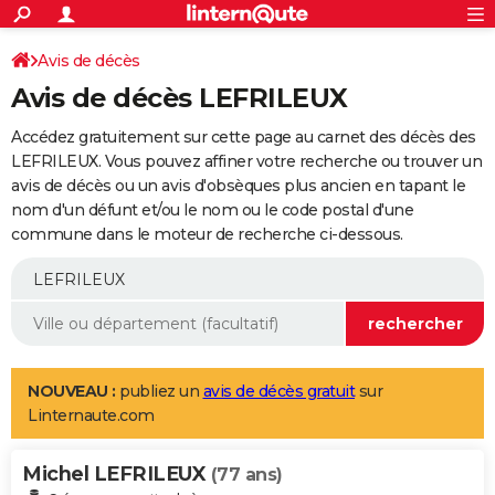
ACTUALITÉS
Connexion
S'inscrire
Avis de décès
Rechercher
Société
Education
Villes
Politique
Faits Divers
Monde
+
SPORT
Avis de décès LEFRILEUX
Football
Cyclisme
Forum
Coupe du monde 2026
Tennis
Rugby
CULTURE
Accédez gratuitement sur cette page au carnet des décès des
TNT
Cinéma
Musique
Programme TV
Streaming
Sorties cinéma
+
LEFRILEUX. Vous pouvez affiner votre recherche ou trouver un
FINANCE
avis de décès ou un avis d'obsèques plus ancien en tapant le
Impôts
Immobilier
Banque
Crédit
Retraite
Epargne
Risques naturels par ville
Assurance
AUTO
nom d'un défunt et/ou le nom ou le code postal d'une
commune dans le moteur de recherche ci-dessous.
Réserver un essai
Berlines
Forum auto
Essais
Citadines
SUV
+
HIGH-TECH
Meilleur smartphone
Ordinateurs
Guide high-tech
Mobiles
Internet
Jeux vidéo
+
BRICOLAGE
Aménagement intérieur
Cuisine
Jardinage
+
Forum
Extérieur
Salle de bains
Rangement
WEEK-END
Escapades
Expositions
Week-end nature
Guides de France
Patrimoine
Musées
+
LIFESTYLE
NOUVEAU :
publiez un
avis de décès gratuit
sur
Linternaute.com
Bien-être
Mode
+
Art de vivre
Loisirs
Modes de vie
SANTE
Michel LEFRILEUX
Guide de la santé
Médicaments
+
Alimentation
Maladies
Sommeil
(77 ans)
VOYAGE