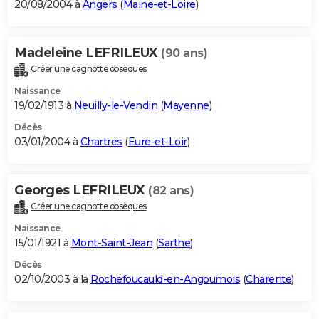
20/08/2004 à
Angers
(
Maine-et-Loire
)
Madeleine LEFRILEUX
(90 ans)
Créer une cagnotte obsèques
Naissance
19/02/1913 à
Neuilly-le-Vendin
(
Mayenne
)
Décès
03/01/2004 à
Chartres
(
Eure-et-Loir
)
Georges LEFRILEUX
(82 ans)
Créer une cagnotte obsèques
Naissance
15/01/1921 à
Mont-Saint-Jean
(
Sarthe
)
Décès
02/10/2003 à la
Rochefoucauld-en-Angoumois
(
Charente
)