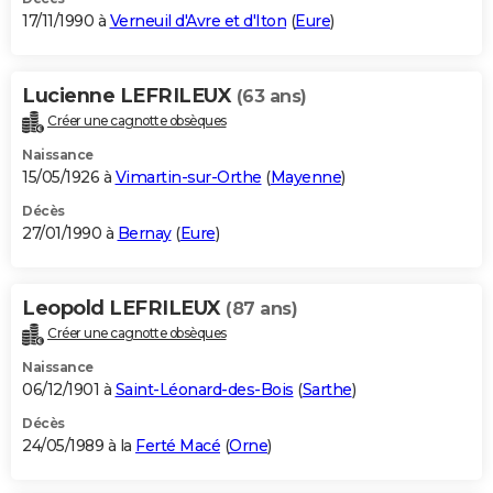
17/11/1990 à
Verneuil d'Avre et d'Iton
(
Eure
)
Lucienne LEFRILEUX
(63 ans)
Créer une cagnotte obsèques
Naissance
15/05/1926 à
Vimartin-sur-Orthe
(
Mayenne
)
Décès
27/01/1990 à
Bernay
(
Eure
)
Leopold LEFRILEUX
(87 ans)
Créer une cagnotte obsèques
Naissance
06/12/1901 à
Saint-Léonard-des-Bois
(
Sarthe
)
Décès
24/05/1989 à la
Ferté Macé
(
Orne
)