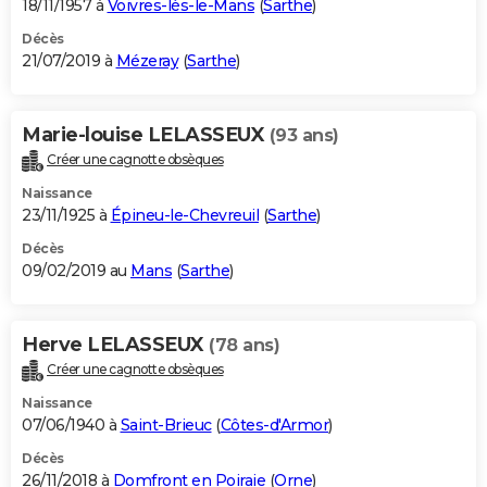
18/11/1957 à
Voivres-lès-le-Mans
(
Sarthe
)
Décès
21/07/2019 à
Mézeray
(
Sarthe
)
Marie-louise LELASSEUX
(93 ans)
Créer une cagnotte obsèques
Naissance
23/11/1925 à
Épineu-le-Chevreuil
(
Sarthe
)
Décès
09/02/2019 au
Mans
(
Sarthe
)
Herve LELASSEUX
(78 ans)
Créer une cagnotte obsèques
Naissance
07/06/1940 à
Saint-Brieuc
(
Côtes-d'Armor
)
Décès
26/11/2018 à
Domfront en Poiraie
(
Orne
)