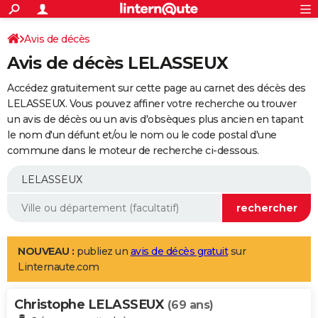
ACTUALITÉS
Connexion
S'inscrire
Avis de décès
Rechercher
Société
Education
Villes
Politique
Faits Divers
Monde
+
SPORT
Avis de décès LELASSEUX
Football
Cyclisme
Forum
Coupe du monde 2026
Tennis
Rugby
CULTURE
Accédez gratuitement sur cette page au carnet des décès des
TNT
Cinéma
Musique
Programme TV
Streaming
Sorties cinéma
+
LELASSEUX. Vous pouvez affiner votre recherche ou trouver
FINANCE
un avis de décès ou un avis d'obsèques plus ancien en tapant
Impôts
Immobilier
Banque
Crédit
Retraite
Epargne
Risques naturels par ville
Assurance
AUTO
le nom d'un défunt et/ou le nom ou le code postal d'une
commune dans le moteur de recherche ci-dessous.
Réserver un essai
Berlines
Forum auto
Essais
Citadines
SUV
+
HIGH-TECH
Meilleur smartphone
Ordinateurs
Guide high-tech
Mobiles
Internet
Jeux vidéo
+
BRICOLAGE
Aménagement intérieur
Cuisine
Jardinage
+
Forum
Extérieur
Salle de bains
Rangement
WEEK-END
Escapades
Expositions
Week-end nature
Guides de France
Patrimoine
Musées
+
LIFESTYLE
NOUVEAU :
publiez un
avis de décès gratuit
sur
Linternaute.com
Bien-être
Mode
+
Art de vivre
Loisirs
Modes de vie
SANTE
Christophe LELASSEUX
Guide de la santé
Médicaments
+
Alimentation
Maladies
Sommeil
(69 ans)
VOYAGE