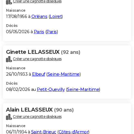
Créer une cagnotte obsèques
City break
Voyage de noces
Climat
Destinations
Voyage nature
Forum
+
PHOTO
Naissance
17/08/1956 à
Orléans
(
Loiret
)
GUIDES D'ACHAT
Décès
05/05/2026 à
Paris
(
Paris
)
BONS PLANS
CARTE DE VOEUX
Ginette LELASSEUX
(92 ans)
Carte Bonne année
Carte Pâques
Carte de Noël
Carte Saint-Valentin
Carte d'anniversaire
DICTIONNAIRE
Créer une cagnotte obsèques
Biographies
Expressions
Dictionnaire
Citations
Proverbes
PROGRAMME TV
Naissance
26/10/1933 à
Elbeuf
(
Seine-Maritime
)
COPAINS D'AVANT
Décès
08/02/2026 au
Petit-Quevilly
(
Seine-Maritime
)
Se connecter
Collèges
Universités
Service militaire
S'inscrire
Lycées
Primaires
Entreprises
Avis de recherche
AVIS DE DÉCÈS
FORUM
Alain LELASSEUX
(90 ans)
Lifestyle
Sport
Television
Cinema
Bricolage
Culture
Auto
Voyage
Créer une cagnotte obsèques
Naissance
06/11/1934 à
Saint-Brieuc
(
Côtes-d'Armor
)