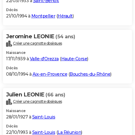
22/03/1933 à
Saint-Benoît
Décès
21/10/1994 à
Montpellier
(
Hérault
)
Jeromine LEONIE
(54 ans)
Créer une cagnotte obsèques
Naissance
17/11/1939 à
Valle-d'Orezza
(
Haute-Corse
)
Décès
08/10/1994 à
Aix-en-Provence
(
Bouches-du-Rhône
)
Julien LEONIE
(66 ans)
Créer une cagnotte obsèques
Naissance
28/01/1927 à
Saint-Louis
Décès
22/10/1993 à
Saint-Louis
(
La Réunion
)