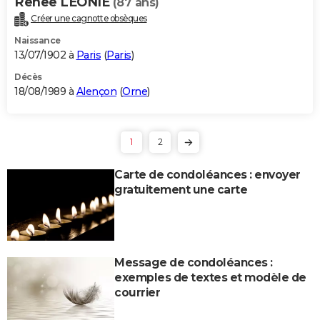
Renee LEONIE
(87 ans)
Créer une cagnotte obsèques
Naissance
13/07/1902 à
Paris
(
Paris
)
Décès
18/08/1989 à
Alençon
(
Orne
)
1
2
Carte de condoléances : envoyer
gratuitement une carte
Message de condoléances :
exemples de textes et modèle de
courrier