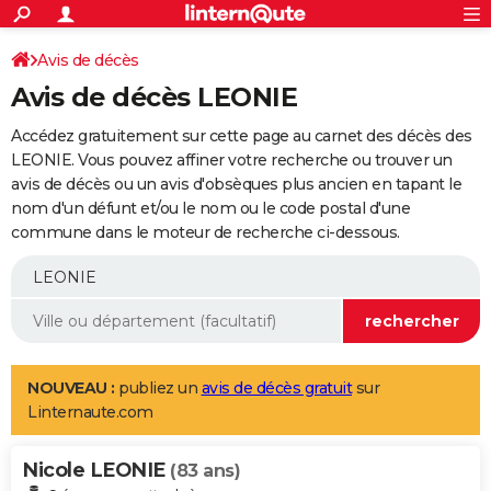
ACTUALITÉS
Connexion
S'inscrire
Avis de décès
Rechercher
Société
Education
Villes
Politique
Faits Divers
Monde
+
SPORT
Avis de décès LEONIE
Football
Cyclisme
Forum
Coupe du monde 2026
Tennis
Rugby
CULTURE
Accédez gratuitement sur cette page au carnet des décès des
TNT
Cinéma
Musique
Programme TV
Streaming
Sorties cinéma
+
LEONIE. Vous pouvez affiner votre recherche ou trouver un
FINANCE
avis de décès ou un avis d'obsèques plus ancien en tapant le
Impôts
Immobilier
Banque
Crédit
Retraite
Epargne
Risques naturels par ville
Assurance
AUTO
nom d'un défunt et/ou le nom ou le code postal d'une
commune dans le moteur de recherche ci-dessous.
Réserver un essai
Berlines
Forum auto
Essais
Citadines
SUV
+
HIGH-TECH
Meilleur smartphone
Ordinateurs
Guide high-tech
Mobiles
Internet
Jeux vidéo
+
BRICOLAGE
Aménagement intérieur
Cuisine
Jardinage
+
Forum
Extérieur
Salle de bains
Rangement
WEEK-END
Escapades
Expositions
Week-end nature
Guides de France
Patrimoine
Musées
+
LIFESTYLE
NOUVEAU :
publiez un
avis de décès gratuit
sur
Linternaute.com
Bien-être
Mode
+
Art de vivre
Loisirs
Modes de vie
SANTE
Nicole LEONIE
Guide de la santé
Médicaments
+
Alimentation
Maladies
Sommeil
(83 ans)
VOYAGE