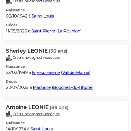
Créer une cagnotte obsèques
City break
Voyage de noces
Climat
Destinations
Voyage nature
Forum
+
PHOTO
Naissance
02/10/1942 à
Saint-Louis
GUIDES D'ACHAT
Décès
11/05/2026 à
Saint-Pierre
(
La Réunion
)
BONS PLANS
CARTE DE VOEUX
Sherley LEONIE
(36 ans)
Carte Bonne année
Carte Pâques
Carte de Noël
Carte Saint-Valentin
Carte d'anniversaire
DICTIONNAIRE
Créer une cagnotte obsèques
Biographies
Expressions
Dictionnaire
Citations
Proverbes
PROGRAMME TV
Naissance
25/02/1989 à
Ivry-sur-Seine
(
Val-de-Marne
)
COPAINS D'AVANT
Décès
22/07/2025 à
Marseille
(
Bouches-du-Rhône
)
Se connecter
Collèges
Universités
Service militaire
S'inscrire
Lycées
Primaires
Entreprises
Avis de recherche
AVIS DE DÉCÈS
FORUM
Antoine LEONIE
(89 ans)
Lifestyle
Sport
Television
Cinema
Bricolage
Culture
Auto
Voyage
Créer une cagnotte obsèques
Naissance
14/10/1934 à
Saint-Louis