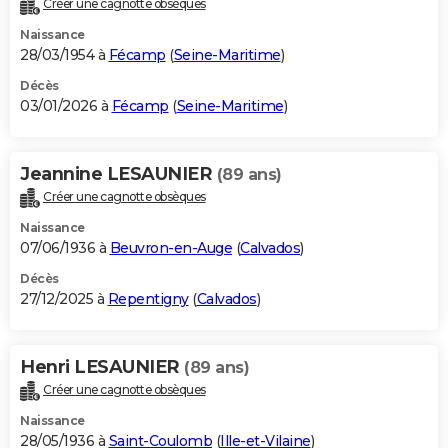
Créer une cagnotte obsèques
City break
Voyage de noces
Climat
Destinations
Voyage nature
Forum
+
PHOTO
Naissance
28/03/1954 à
Fécamp
(
Seine-Maritime
)
GUIDES D'ACHAT
Décès
03/01/2026 à
Fécamp
(
Seine-Maritime
)
BONS PLANS
CARTE DE VOEUX
Jeannine LESAUNIER
(89 ans)
Carte Bonne année
Carte Pâques
Carte de Noël
Carte Saint-Valentin
Carte d'anniversaire
DICTIONNAIRE
Créer une cagnotte obsèques
Biographies
Expressions
Dictionnaire
Citations
Proverbes
PROGRAMME TV
Naissance
07/06/1936 à
Beuvron-en-Auge
(
Calvados
)
COPAINS D'AVANT
Décès
27/12/2025 à
Repentigny
(
Calvados
)
Se connecter
Collèges
Universités
Service militaire
S'inscrire
Lycées
Primaires
Entreprises
Avis de recherche
AVIS DE DÉCÈS
FORUM
Henri LESAUNIER
(89 ans)
Lifestyle
Sport
Television
Cinema
Bricolage
Culture
Auto
Voyage
Créer une cagnotte obsèques
Naissance
28/05/1936 à
Saint-Coulomb
(
Ille-et-Vilaine
)