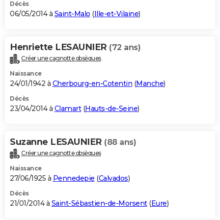
Décès
06/05/2014 à
Saint-Malo
(
Ille-et-Vilaine
)
Henriette LESAUNIER
(72 ans)
Créer une cagnotte obsèques
Naissance
24/01/1942 à
Cherbourg-en-Cotentin
(
Manche
)
Décès
23/04/2014 à
Clamart
(
Hauts-de-Seine
)
Suzanne LESAUNIER
(88 ans)
Créer une cagnotte obsèques
Naissance
27/06/1925 à
Pennedepie
(
Calvados
)
Décès
21/01/2014 à
Saint-Sébastien-de-Morsent
(
Eure
)