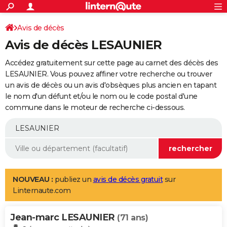
ACTUALITÉS
Connexion
S'inscrire
Avis de décès
Rechercher
Société
Education
Villes
Politique
Faits Divers
Monde
+
SPORT
Avis de décès LESAUNIER
Football
Cyclisme
Forum
Coupe du monde 2026
Tennis
Rugby
CULTURE
Accédez gratuitement sur cette page au carnet des décès des
TNT
Cinéma
Musique
Programme TV
Streaming
Sorties cinéma
+
LESAUNIER. Vous pouvez affiner votre recherche ou trouver
FINANCE
un avis de décès ou un avis d'obsèques plus ancien en tapant
Impôts
Immobilier
Banque
Crédit
Retraite
Epargne
Risques naturels par ville
Assurance
AUTO
le nom d'un défunt et/ou le nom ou le code postal d'une
commune dans le moteur de recherche ci-dessous.
Réserver un essai
Berlines
Forum auto
Essais
Citadines
SUV
+
HIGH-TECH
Meilleur smartphone
Ordinateurs
Guide high-tech
Mobiles
Internet
Jeux vidéo
+
BRICOLAGE
Aménagement intérieur
Cuisine
Jardinage
+
Forum
Extérieur
Salle de bains
Rangement
WEEK-END
Escapades
Expositions
Week-end nature
Guides de France
Patrimoine
Musées
+
LIFESTYLE
NOUVEAU :
publiez un
avis de décès gratuit
sur
Linternaute.com
Bien-être
Mode
+
Art de vivre
Loisirs
Modes de vie
SANTE
Jean-marc LESAUNIER
Guide de la santé
Médicaments
+
Alimentation
Maladies
Sommeil
(71 ans)
VOYAGE