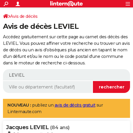
ACTUALITÉS
Connexion
S'inscrire
Avis de décès
Rechercher
Société
Education
Villes
Politique
Faits Divers
Monde
+
SPORT
Avis de décès LEVIEL
Football
Cyclisme
Forum
Coupe du monde 2026
Tennis
Rugby
CULTURE
Accédez gratuitement sur cette page au carnet des décès des
TNT
Cinéma
Musique
Programme TV
Streaming
Sorties cinéma
+
LEVIEL. Vous pouvez affiner votre recherche ou trouver un avis
FINANCE
de décès ou un avis d'obsèques plus ancien en tapant le nom
Impôts
Immobilier
Banque
Crédit
Retraite
Epargne
Risques naturels par ville
Assurance
AUTO
d'un défunt et/ou le nom ou le code postal d'une commune
dans le moteur de recherche ci-dessous.
Réserver un essai
Berlines
Forum auto
Essais
Citadines
SUV
+
HIGH-TECH
Meilleur smartphone
Ordinateurs
Guide high-tech
Mobiles
Internet
Jeux vidéo
+
BRICOLAGE
Aménagement intérieur
Cuisine
Jardinage
+
Forum
Extérieur
Salle de bains
Rangement
WEEK-END
Escapades
Expositions
Week-end nature
Guides de France
Patrimoine
Musées
+
LIFESTYLE
NOUVEAU :
publiez un
avis de décès gratuit
sur
Linternaute.com
Bien-être
Mode
+
Art de vivre
Loisirs
Modes de vie
SANTE
Jacques LEVIEL
Guide de la santé
Médicaments
+
Alimentation
Maladies
Sommeil
(84 ans)
VOYAGE