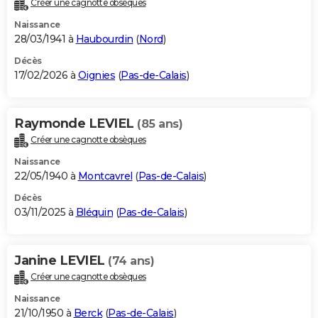
Créer une cagnotte obsèques
City break
Voyage de noces
Climat
Destinations
Voyage nature
Forum
+
PHOTO
Naissance
28/03/1941 à
Haubourdin
(
Nord
)
GUIDES D'ACHAT
Décès
17/02/2026 à
Oignies
(
Pas-de-Calais
)
BONS PLANS
CARTE DE VOEUX
Raymonde LEVIEL
(85 ans)
Carte Bonne année
Carte Pâques
Carte de Noël
Carte Saint-Valentin
Carte d'anniversaire
DICTIONNAIRE
Créer une cagnotte obsèques
Biographies
Expressions
Dictionnaire
Citations
Proverbes
PROGRAMME TV
Naissance
22/05/1940 à
Montcavrel
(
Pas-de-Calais
)
COPAINS D'AVANT
Décès
03/11/2025 à
Bléquin
(
Pas-de-Calais
)
Se connecter
Collèges
Universités
Service militaire
S'inscrire
Lycées
Primaires
Entreprises
Avis de recherche
AVIS DE DÉCÈS
FORUM
Janine LEVIEL
(74 ans)
Lifestyle
Sport
Television
Cinema
Bricolage
Culture
Auto
Voyage
Créer une cagnotte obsèques
Naissance
21/10/1950 à
Berck
(
Pas-de-Calais
)