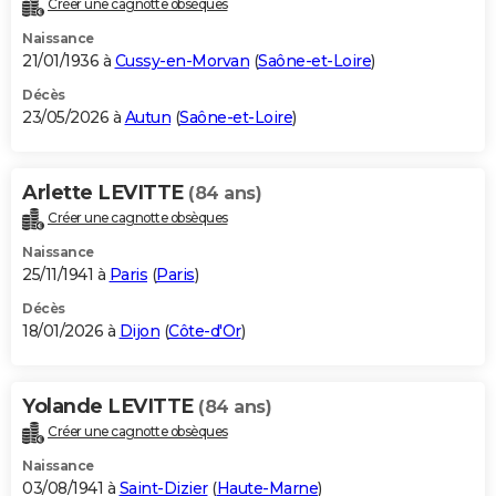
Créer une cagnotte obsèques
City break
Voyage de noces
Climat
Destinations
Voyage nature
Forum
+
PHOTO
Naissance
21/01/1936 à
Cussy-en-Morvan
(
Saône-et-Loire
)
GUIDES D'ACHAT
Décès
23/05/2026 à
Autun
(
Saône-et-Loire
)
BONS PLANS
CARTE DE VOEUX
Arlette LEVITTE
(84 ans)
Carte Bonne année
Carte Pâques
Carte de Noël
Carte Saint-Valentin
Carte d'anniversaire
DICTIONNAIRE
Créer une cagnotte obsèques
Biographies
Expressions
Dictionnaire
Citations
Proverbes
PROGRAMME TV
Naissance
25/11/1941 à
Paris
(
Paris
)
COPAINS D'AVANT
Décès
18/01/2026 à
Dijon
(
Côte-d'Or
)
Se connecter
Collèges
Universités
Service militaire
S'inscrire
Lycées
Primaires
Entreprises
Avis de recherche
AVIS DE DÉCÈS
FORUM
Yolande LEVITTE
(84 ans)
Lifestyle
Sport
Television
Cinema
Bricolage
Culture
Auto
Voyage
Créer une cagnotte obsèques
Naissance
03/08/1941 à
Saint-Dizier
(
Haute-Marne
)