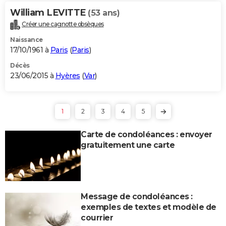
William LEVITTE
(53 ans)
Créer une cagnotte obsèques
Naissance
17/10/1961 à
Paris
(
Paris
)
Décès
23/06/2015 à
Hyères
(
Var
)
1
2
3
4
5
Carte de condoléances : envoyer
gratuitement une carte
Message de condoléances :
exemples de textes et modèle de
courrier