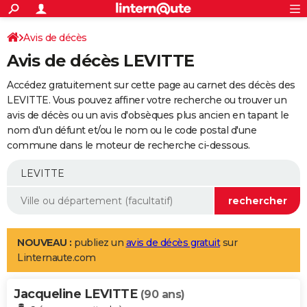
ACTUALITÉS
Connexion
S'inscrire
Avis de décès
Rechercher
Société
Education
Villes
Politique
Faits Divers
Monde
+
SPORT
Avis de décès LEVITTE
Football
Cyclisme
Forum
Coupe du monde 2026
Tennis
Rugby
CULTURE
Accédez gratuitement sur cette page au carnet des décès des
TNT
Cinéma
Musique
Programme TV
Streaming
Sorties cinéma
+
LEVITTE. Vous pouvez affiner votre recherche ou trouver un
FINANCE
avis de décès ou un avis d'obsèques plus ancien en tapant le
Impôts
Immobilier
Banque
Crédit
Retraite
Epargne
Risques naturels par ville
Assurance
AUTO
nom d'un défunt et/ou le nom ou le code postal d'une
commune dans le moteur de recherche ci-dessous.
Réserver un essai
Berlines
Forum auto
Essais
Citadines
SUV
+
HIGH-TECH
Meilleur smartphone
Ordinateurs
Guide high-tech
Mobiles
Internet
Jeux vidéo
+
BRICOLAGE
Aménagement intérieur
Cuisine
Jardinage
+
Forum
Extérieur
Salle de bains
Rangement
WEEK-END
Escapades
Expositions
Week-end nature
Guides de France
Patrimoine
Musées
+
LIFESTYLE
NOUVEAU :
publiez un
avis de décès gratuit
sur
Linternaute.com
Bien-être
Mode
+
Art de vivre
Loisirs
Modes de vie
SANTE
Jacqueline LEVITTE
Guide de la santé
Médicaments
+
Alimentation
Maladies
Sommeil
(90 ans)
VOYAGE