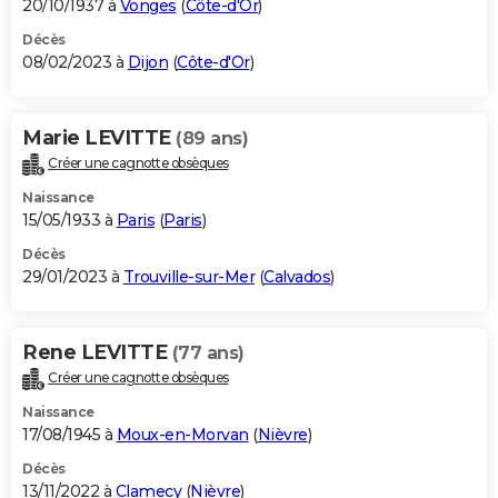
20/10/1937 à
Vonges
(
Côte-d'Or
)
Décès
08/02/2023 à
Dijon
(
Côte-d'Or
)
Marie LEVITTE
(89 ans)
Créer une cagnotte obsèques
Naissance
15/05/1933 à
Paris
(
Paris
)
Décès
29/01/2023 à
Trouville-sur-Mer
(
Calvados
)
Rene LEVITTE
(77 ans)
Créer une cagnotte obsèques
Naissance
17/08/1945 à
Moux-en-Morvan
(
Nièvre
)
Décès
13/11/2022 à
Clamecy
(
Nièvre
)