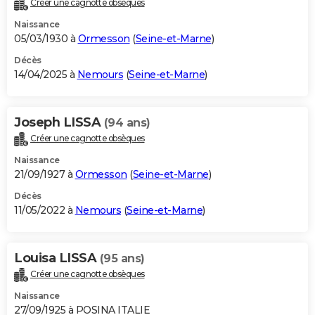
Créer une cagnotte obsèques
City break
Voyage de noces
Climat
Destinations
Voyage nature
Forum
+
PHOTO
Naissance
05/03/1930 à
Ormesson
(
Seine-et-Marne
)
GUIDES D'ACHAT
Décès
14/04/2025 à
Nemours
(
Seine-et-Marne
)
BONS PLANS
CARTE DE VOEUX
Joseph LISSA
(94 ans)
Carte Bonne année
Carte Pâques
Carte de Noël
Carte Saint-Valentin
Carte d'anniversaire
DICTIONNAIRE
Créer une cagnotte obsèques
Biographies
Expressions
Dictionnaire
Citations
Proverbes
PROGRAMME TV
Naissance
21/09/1927 à
Ormesson
(
Seine-et-Marne
)
COPAINS D'AVANT
Décès
11/05/2022 à
Nemours
(
Seine-et-Marne
)
Se connecter
Collèges
Universités
Service militaire
S'inscrire
Lycées
Primaires
Entreprises
Avis de recherche
AVIS DE DÉCÈS
FORUM
Louisa LISSA
(95 ans)
Lifestyle
Sport
Television
Cinema
Bricolage
Culture
Auto
Voyage
Créer une cagnotte obsèques
Naissance
27/09/1925 à POSINA ITALIE