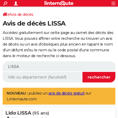
ACTUALITÉS
Connexion
S'inscrire
Avis de décès
Rechercher
Société
Education
Villes
Politique
Faits Divers
Monde
+
SPORT
Avis de décès LISSA
Football
Cyclisme
Forum
Coupe du monde 2026
Tennis
Rugby
CULTURE
Accédez gratuitement sur cette page au carnet des décès des
TNT
Cinéma
Musique
Programme TV
Streaming
Sorties cinéma
+
LISSA. Vous pouvez affiner votre recherche ou trouver un avis
FINANCE
de décès ou un avis d'obsèques plus ancien en tapant le nom
Impôts
Immobilier
Banque
Crédit
Retraite
Epargne
Risques naturels par ville
Assurance
AUTO
d'un défunt et/ou le nom ou le code postal d'une commune
dans le moteur de recherche ci-dessous.
Réserver un essai
Berlines
Forum auto
Essais
Citadines
SUV
+
HIGH-TECH
Meilleur smartphone
Ordinateurs
Guide high-tech
Mobiles
Internet
Jeux vidéo
+
BRICOLAGE
Aménagement intérieur
Cuisine
Jardinage
+
Forum
Extérieur
Salle de bains
Rangement
WEEK-END
Escapades
Expositions
Week-end nature
Guides de France
Patrimoine
Musées
+
LIFESTYLE
NOUVEAU :
publiez un
avis de décès gratuit
sur
Linternaute.com
Bien-être
Mode
+
Art de vivre
Loisirs
Modes de vie
SANTE
Lido LISSA
Guide de la santé
Médicaments
+
Alimentation
Maladies
Sommeil
(95 ans)
VOYAGE