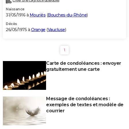
Créer une cagnotte obsèques
Naissance
31/05/1916 à
Mouriès
(
Bouches-du-Rhône
)
Décès
26/05/1975 à
Orange
(
Vaucluse
)
1
Carte de condoléances : envoyer
gratuitement une carte
Message de condoléances :
exemples de textes et modèle de
courrier