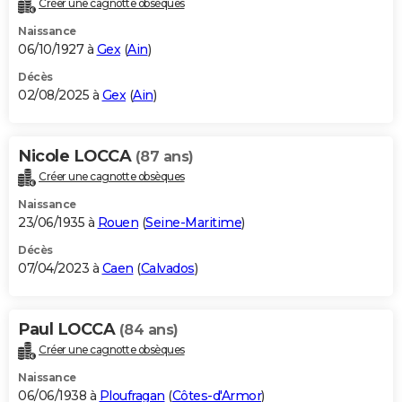
Créer une cagnotte obsèques
City break
Voyage de noces
Climat
Destinations
Voyage nature
Forum
+
PHOTO
Naissance
06/10/1927 à
Gex
(
Ain
)
GUIDES D'ACHAT
Décès
02/08/2025 à
Gex
(
Ain
)
BONS PLANS
CARTE DE VOEUX
Nicole LOCCA
(87 ans)
Carte Bonne année
Carte Pâques
Carte de Noël
Carte Saint-Valentin
Carte d'anniversaire
DICTIONNAIRE
Créer une cagnotte obsèques
Biographies
Expressions
Dictionnaire
Citations
Proverbes
PROGRAMME TV
Naissance
23/06/1935 à
Rouen
(
Seine-Maritime
)
COPAINS D'AVANT
Décès
07/04/2023 à
Caen
(
Calvados
)
Se connecter
Collèges
Universités
Service militaire
S'inscrire
Lycées
Primaires
Entreprises
Avis de recherche
AVIS DE DÉCÈS
FORUM
Paul LOCCA
(84 ans)
Lifestyle
Sport
Television
Cinema
Bricolage
Culture
Auto
Voyage
Créer une cagnotte obsèques
Naissance
06/06/1938 à
Ploufragan
(
Côtes-d'Armor
)