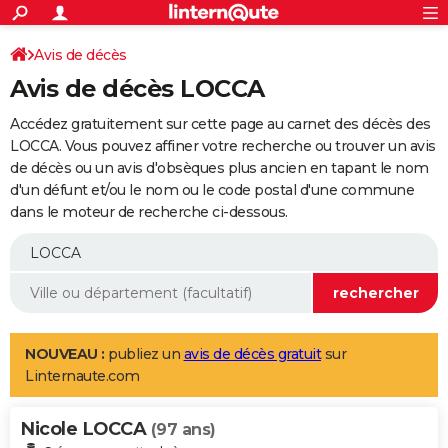
ACTUALITÉS
Connexion
S'inscrire
Avis de décès
Rechercher
Société
Education
Villes
Politique
Faits Divers
Monde
+
SPORT
Avis de décès LOCCA
Football
Cyclisme
Forum
Coupe du monde 2026
Tennis
Rugby
CULTURE
Accédez gratuitement sur cette page au carnet des décès des
TNT
Cinéma
Musique
Programme TV
Streaming
Sorties cinéma
+
LOCCA. Vous pouvez affiner votre recherche ou trouver un avis
FINANCE
de décès ou un avis d'obsèques plus ancien en tapant le nom
Impôts
Immobilier
Banque
Crédit
Retraite
Epargne
Risques naturels par ville
Assurance
AUTO
d'un défunt et/ou le nom ou le code postal d'une commune
dans le moteur de recherche ci-dessous.
Réserver un essai
Berlines
Forum auto
Essais
Citadines
SUV
+
HIGH-TECH
Meilleur smartphone
Ordinateurs
Guide high-tech
Mobiles
Internet
Jeux vidéo
+
BRICOLAGE
Aménagement intérieur
Cuisine
Jardinage
+
Forum
Extérieur
Salle de bains
Rangement
WEEK-END
Escapades
Expositions
Week-end nature
Guides de France
Patrimoine
Musées
+
LIFESTYLE
NOUVEAU :
publiez un
avis de décès gratuit
sur
Linternaute.com
Bien-être
Mode
+
Art de vivre
Loisirs
Modes de vie
SANTE
Nicole LOCCA
Guide de la santé
Médicaments
+
Alimentation
Maladies
Sommeil
(97 ans)
VOYAGE