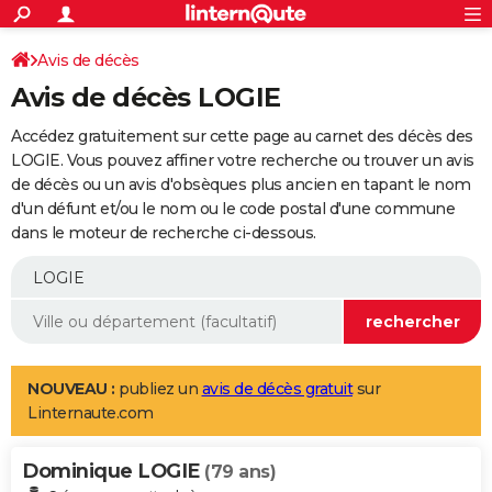
ACTUALITÉS
Connexion
S'inscrire
Avis de décès
Rechercher
Société
Education
Villes
Politique
Faits Divers
Monde
+
SPORT
Avis de décès LOGIE
Football
Cyclisme
Forum
Coupe du monde 2026
Tennis
Rugby
CULTURE
Accédez gratuitement sur cette page au carnet des décès des
TNT
Cinéma
Musique
Programme TV
Streaming
Sorties cinéma
+
LOGIE. Vous pouvez affiner votre recherche ou trouver un avis
FINANCE
de décès ou un avis d'obsèques plus ancien en tapant le nom
Impôts
Immobilier
Banque
Crédit
Retraite
Epargne
Risques naturels par ville
Assurance
AUTO
d'un défunt et/ou le nom ou le code postal d'une commune
dans le moteur de recherche ci-dessous.
Réserver un essai
Berlines
Forum auto
Essais
Citadines
SUV
+
HIGH-TECH
Meilleur smartphone
Ordinateurs
Guide high-tech
Mobiles
Internet
Jeux vidéo
+
BRICOLAGE
Aménagement intérieur
Cuisine
Jardinage
+
Forum
Extérieur
Salle de bains
Rangement
WEEK-END
Escapades
Expositions
Week-end nature
Guides de France
Patrimoine
Musées
+
LIFESTYLE
NOUVEAU :
publiez un
avis de décès gratuit
sur
Linternaute.com
Bien-être
Mode
+
Art de vivre
Loisirs
Modes de vie
SANTE
Dominique LOGIE
Guide de la santé
Médicaments
+
Alimentation
Maladies
Sommeil
(79 ans)
VOYAGE