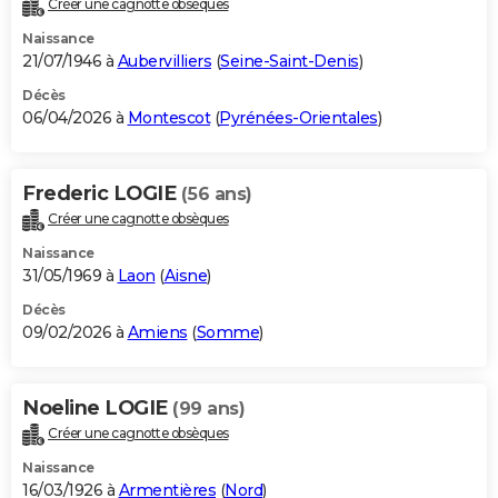
Créer une cagnotte obsèques
City break
Voyage de noces
Climat
Destinations
Voyage nature
Forum
+
PHOTO
Naissance
21/07/1946 à
Aubervilliers
(
Seine-Saint-Denis
)
GUIDES D'ACHAT
Décès
06/04/2026 à
Montescot
(
Pyrénées-Orientales
)
BONS PLANS
CARTE DE VOEUX
Frederic LOGIE
(56 ans)
Carte Bonne année
Carte Pâques
Carte de Noël
Carte Saint-Valentin
Carte d'anniversaire
DICTIONNAIRE
Créer une cagnotte obsèques
Biographies
Expressions
Dictionnaire
Citations
Proverbes
PROGRAMME TV
Naissance
31/05/1969 à
Laon
(
Aisne
)
COPAINS D'AVANT
Décès
09/02/2026 à
Amiens
(
Somme
)
Se connecter
Collèges
Universités
Service militaire
S'inscrire
Lycées
Primaires
Entreprises
Avis de recherche
AVIS DE DÉCÈS
FORUM
Noeline LOGIE
(99 ans)
Lifestyle
Sport
Television
Cinema
Bricolage
Culture
Auto
Voyage
Créer une cagnotte obsèques
Naissance
16/03/1926 à
Armentières
(
Nord
)