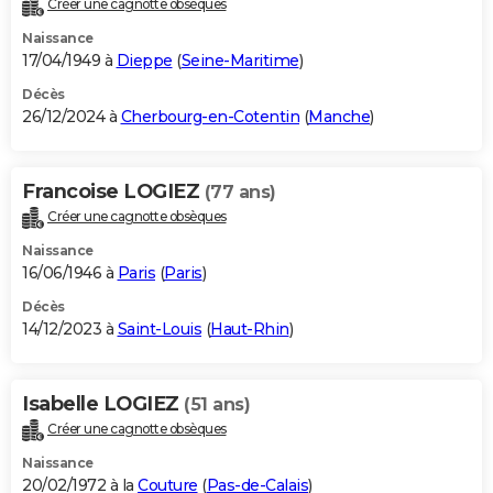
Créer une cagnotte obsèques
City break
Voyage de noces
Climat
Destinations
Voyage nature
Forum
+
PHOTO
Naissance
17/04/1949 à
Dieppe
(
Seine-Maritime
)
GUIDES D'ACHAT
Décès
26/12/2024 à
Cherbourg-en-Cotentin
(
Manche
)
BONS PLANS
CARTE DE VOEUX
Francoise LOGIEZ
(77 ans)
Carte Bonne année
Carte Pâques
Carte de Noël
Carte Saint-Valentin
Carte d'anniversaire
DICTIONNAIRE
Créer une cagnotte obsèques
Biographies
Expressions
Dictionnaire
Citations
Proverbes
PROGRAMME TV
Naissance
16/06/1946 à
Paris
(
Paris
)
COPAINS D'AVANT
Décès
14/12/2023 à
Saint-Louis
(
Haut-Rhin
)
Se connecter
Collèges
Universités
Service militaire
S'inscrire
Lycées
Primaires
Entreprises
Avis de recherche
AVIS DE DÉCÈS
FORUM
Isabelle LOGIEZ
(51 ans)
Lifestyle
Sport
Television
Cinema
Bricolage
Culture
Auto
Voyage
Créer une cagnotte obsèques
Naissance
20/02/1972 à la
Couture
(
Pas-de-Calais
)