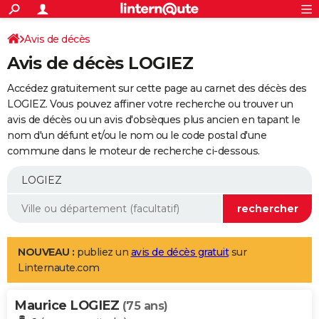
ACTUALITÉS
Connexion
S'inscrire
Avis de décès
Rechercher
Société
Education
Villes
Politique
Faits Divers
Monde
+
SPORT
Avis de décès LOGIEZ
Football
Cyclisme
Forum
Coupe du monde 2026
Tennis
Rugby
CULTURE
Accédez gratuitement sur cette page au carnet des décès des
TNT
Cinéma
Musique
Programme TV
Streaming
Sorties cinéma
+
LOGIEZ. Vous pouvez affiner votre recherche ou trouver un
FINANCE
avis de décès ou un avis d'obsèques plus ancien en tapant le
Impôts
Immobilier
Banque
Crédit
Retraite
Epargne
Risques naturels par ville
Assurance
AUTO
nom d'un défunt et/ou le nom ou le code postal d'une
commune dans le moteur de recherche ci-dessous.
Réserver un essai
Berlines
Forum auto
Essais
Citadines
SUV
+
HIGH-TECH
Meilleur smartphone
Ordinateurs
Guide high-tech
Mobiles
Internet
Jeux vidéo
+
BRICOLAGE
Aménagement intérieur
Cuisine
Jardinage
+
Forum
Extérieur
Salle de bains
Rangement
WEEK-END
Escapades
Expositions
Week-end nature
Guides de France
Patrimoine
Musées
+
LIFESTYLE
NOUVEAU :
publiez un
avis de décès gratuit
sur
Linternaute.com
Bien-être
Mode
+
Art de vivre
Loisirs
Modes de vie
SANTE
Maurice LOGIEZ
Guide de la santé
Médicaments
+
Alimentation
Maladies
Sommeil
(75 ans)
VOYAGE