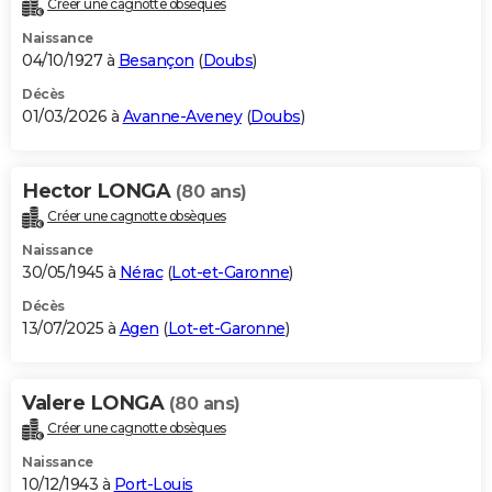
Créer une cagnotte obsèques
City break
Voyage de noces
Climat
Destinations
Voyage nature
Forum
+
PHOTO
Naissance
04/10/1927 à
Besançon
(
Doubs
)
GUIDES D'ACHAT
Décès
01/03/2026 à
Avanne-Aveney
(
Doubs
)
BONS PLANS
CARTE DE VOEUX
Hector LONGA
(80 ans)
Carte Bonne année
Carte Pâques
Carte de Noël
Carte Saint-Valentin
Carte d'anniversaire
DICTIONNAIRE
Créer une cagnotte obsèques
Biographies
Expressions
Dictionnaire
Citations
Proverbes
PROGRAMME TV
Naissance
30/05/1945 à
Nérac
(
Lot-et-Garonne
)
COPAINS D'AVANT
Décès
13/07/2025 à
Agen
(
Lot-et-Garonne
)
Se connecter
Collèges
Universités
Service militaire
S'inscrire
Lycées
Primaires
Entreprises
Avis de recherche
AVIS DE DÉCÈS
FORUM
Valere LONGA
(80 ans)
Lifestyle
Sport
Television
Cinema
Bricolage
Culture
Auto
Voyage
Créer une cagnotte obsèques
Naissance
10/12/1943 à
Port-Louis