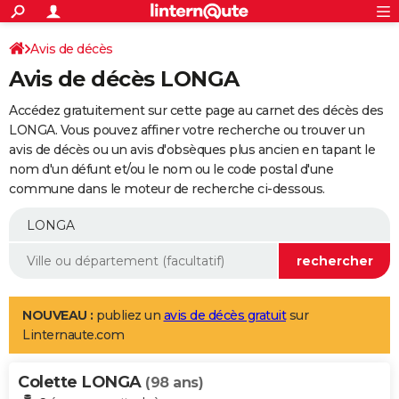
ACTUALITÉS
Connexion
S'inscrire
Avis de décès
Rechercher
Société
Education
Villes
Politique
Faits Divers
Monde
+
SPORT
Avis de décès LONGA
Football
Cyclisme
Forum
Coupe du monde 2026
Tennis
Rugby
CULTURE
Accédez gratuitement sur cette page au carnet des décès des
TNT
Cinéma
Musique
Programme TV
Streaming
Sorties cinéma
+
LONGA. Vous pouvez affiner votre recherche ou trouver un
FINANCE
avis de décès ou un avis d'obsèques plus ancien en tapant le
Impôts
Immobilier
Banque
Crédit
Retraite
Epargne
Risques naturels par ville
Assurance
AUTO
nom d'un défunt et/ou le nom ou le code postal d'une
commune dans le moteur de recherche ci-dessous.
Réserver un essai
Berlines
Forum auto
Essais
Citadines
SUV
+
HIGH-TECH
Meilleur smartphone
Ordinateurs
Guide high-tech
Mobiles
Internet
Jeux vidéo
+
BRICOLAGE
Aménagement intérieur
Cuisine
Jardinage
+
Forum
Extérieur
Salle de bains
Rangement
WEEK-END
Escapades
Expositions
Week-end nature
Guides de France
Patrimoine
Musées
+
LIFESTYLE
NOUVEAU :
publiez un
avis de décès gratuit
sur
Linternaute.com
Bien-être
Mode
+
Art de vivre
Loisirs
Modes de vie
SANTE
Colette LONGA
Guide de la santé
Médicaments
+
Alimentation
Maladies
Sommeil
(98 ans)
VOYAGE