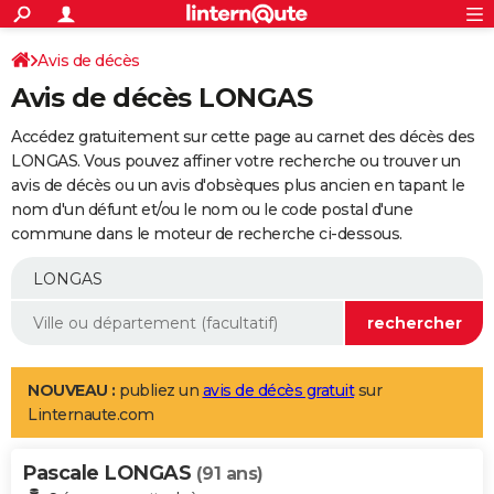
ACTUALITÉS
Connexion
S'inscrire
Avis de décès
Rechercher
Société
Education
Villes
Politique
Faits Divers
Monde
+
SPORT
Avis de décès LONGAS
Football
Cyclisme
Forum
Coupe du monde 2026
Tennis
Rugby
CULTURE
Accédez gratuitement sur cette page au carnet des décès des
TNT
Cinéma
Musique
Programme TV
Streaming
Sorties cinéma
+
LONGAS. Vous pouvez affiner votre recherche ou trouver un
FINANCE
avis de décès ou un avis d'obsèques plus ancien en tapant le
Impôts
Immobilier
Banque
Crédit
Retraite
Epargne
Risques naturels par ville
Assurance
AUTO
nom d'un défunt et/ou le nom ou le code postal d'une
commune dans le moteur de recherche ci-dessous.
Réserver un essai
Berlines
Forum auto
Essais
Citadines
SUV
+
HIGH-TECH
Meilleur smartphone
Ordinateurs
Guide high-tech
Mobiles
Internet
Jeux vidéo
+
BRICOLAGE
Aménagement intérieur
Cuisine
Jardinage
+
Forum
Extérieur
Salle de bains
Rangement
WEEK-END
Escapades
Expositions
Week-end nature
Guides de France
Patrimoine
Musées
+
LIFESTYLE
NOUVEAU :
publiez un
avis de décès gratuit
sur
Linternaute.com
Bien-être
Mode
+
Art de vivre
Loisirs
Modes de vie
SANTE
Pascale LONGAS
Guide de la santé
Médicaments
+
Alimentation
Maladies
Sommeil
(91 ans)
VOYAGE