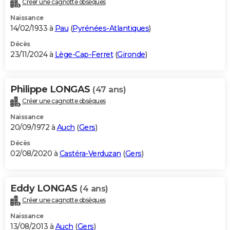
Créer une cagnotte obsèques
City break
Voyage de noces
Climat
Destinations
Voyage nature
Forum
+
PHOTO
Naissance
14/02/1933 à
Pau
(
Pyrénées-Atlantiques
)
GUIDES D'ACHAT
Décès
23/11/2024 à
Lège-Cap-Ferret
(
Gironde
)
BONS PLANS
CARTE DE VOEUX
Philippe LONGAS
(47 ans)
Carte Bonne année
Carte Pâques
Carte de Noël
Carte Saint-Valentin
Carte d'anniversaire
DICTIONNAIRE
Créer une cagnotte obsèques
Biographies
Expressions
Dictionnaire
Citations
Proverbes
PROGRAMME TV
Naissance
20/09/1972 à
Auch
(
Gers
)
COPAINS D'AVANT
Décès
02/08/2020 à
Castéra-Verduzan
(
Gers
)
Se connecter
Collèges
Universités
Service militaire
S'inscrire
Lycées
Primaires
Entreprises
Avis de recherche
AVIS DE DÉCÈS
FORUM
Eddy LONGAS
(4 ans)
Lifestyle
Sport
Television
Cinema
Bricolage
Culture
Auto
Voyage
Créer une cagnotte obsèques
Naissance
13/08/2013 à
Auch
(
Gers
)