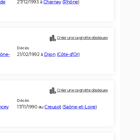
nde
27/12/1993 à
Charnay
(
Rhône
)
Créer une cagnotte obsèques
Décès
ône-
21/02/1992 à
Dijon
(
Côte-d'Or
)
Créer une cagnotte obsèques
Décès
ncey
17/11/1990 au
Creusot
(
Saône-et-Loire
)