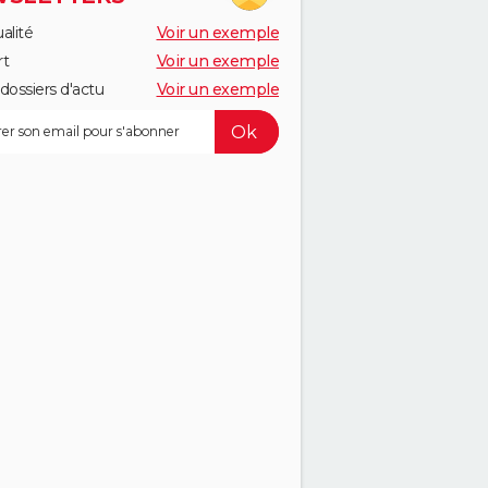
alité
Voir un exemple
rt
Voir un exemple
dossiers d'actu
Voir un exemple