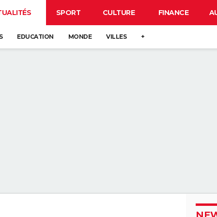
TUALITÉS
SPORT
CULTURE
FINANCE
A
S
EDUCATION
MONDE
VILLES
+
NEW