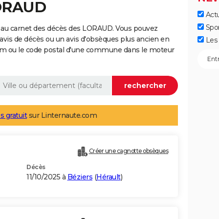
LORAUD
Actu
Spo
e au carnet des décès des LORAUD. Vous pouvez
 avis de décès ou un avis d'obsèques plus ancien en
Les 
nom ou le code postal d'une commune dans le moteur
s gratuit
sur Linternaute.com
Créer une cagnotte obsèques
Décès
11/10/2025 à
Béziers
(
Hérault
)