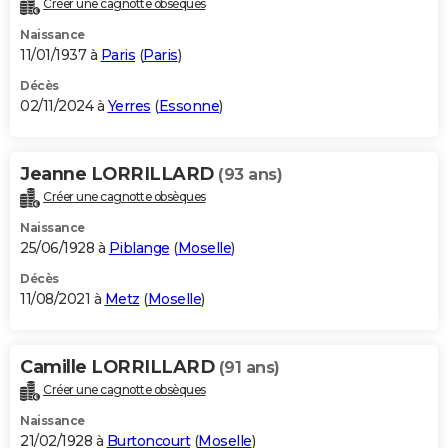
Créer une cagnotte obsèques
City break
Voyage de noces
Climat
Destinations
Voyage nature
Forum
+
PHOTO
Naissance
11/01/1937 à
Paris
(
Paris
)
GUIDES D'ACHAT
Décès
02/11/2024 à
Yerres
(
Essonne
)
BONS PLANS
CARTE DE VOEUX
Jeanne LORRILLARD
(93 ans)
Carte Bonne année
Carte Pâques
Carte de Noël
Carte Saint-Valentin
Carte d'anniversaire
DICTIONNAIRE
Créer une cagnotte obsèques
Biographies
Expressions
Dictionnaire
Citations
Proverbes
PROGRAMME TV
Naissance
25/06/1928 à
Piblange
(
Moselle
)
COPAINS D'AVANT
Décès
11/08/2021 à
Metz
(
Moselle
)
Se connecter
Collèges
Universités
Service militaire
S'inscrire
Lycées
Primaires
Entreprises
Avis de recherche
AVIS DE DÉCÈS
FORUM
Camille LORRILLARD
(91 ans)
Lifestyle
Sport
Television
Cinema
Bricolage
Culture
Auto
Voyage
Créer une cagnotte obsèques
Naissance
21/02/1928 à
Burtoncourt
(
Moselle
)