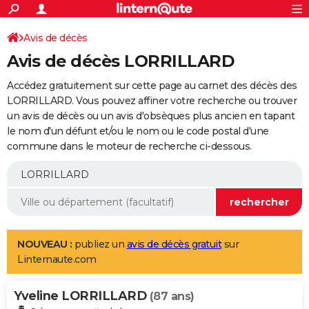
ACTUALITÉS
Connexion
S'inscrire
Avis de décès
Rechercher
Société
Education
Villes
Politique
Faits Divers
Monde
+
SPORT
Avis de décès LORRILLARD
Football
Cyclisme
Forum
Coupe du monde 2026
Tennis
Rugby
CULTURE
Accédez gratuitement sur cette page au carnet des décès des
TNT
Cinéma
Musique
Programme TV
Streaming
Sorties cinéma
+
LORRILLARD. Vous pouvez affiner votre recherche ou trouver
FINANCE
un avis de décès ou un avis d'obsèques plus ancien en tapant
Impôts
Immobilier
Banque
Crédit
Retraite
Epargne
Risques naturels par ville
Assurance
AUTO
le nom d'un défunt et/ou le nom ou le code postal d'une
commune dans le moteur de recherche ci-dessous.
Réserver un essai
Berlines
Forum auto
Essais
Citadines
SUV
+
HIGH-TECH
Meilleur smartphone
Ordinateurs
Guide high-tech
Mobiles
Internet
Jeux vidéo
+
BRICOLAGE
Aménagement intérieur
Cuisine
Jardinage
+
Forum
Extérieur
Salle de bains
Rangement
WEEK-END
Escapades
Expositions
Week-end nature
Guides de France
Patrimoine
Musées
+
LIFESTYLE
NOUVEAU :
publiez un
avis de décès gratuit
sur
Linternaute.com
Bien-être
Mode
+
Art de vivre
Loisirs
Modes de vie
SANTE
Yveline LORRILLARD
Guide de la santé
Médicaments
+
Alimentation
Maladies
Sommeil
(87 ans)
VOYAGE