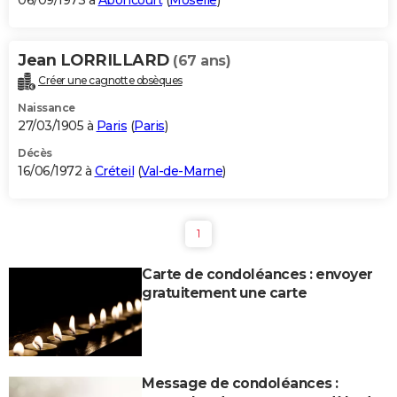
06/09/1973 à
Aboncourt
(
Moselle
)
Jean LORRILLARD
(67 ans)
Créer une cagnotte obsèques
Naissance
27/03/1905 à
Paris
(
Paris
)
Décès
16/06/1972 à
Créteil
(
Val-de-Marne
)
1
Carte de condoléances : envoyer
gratuitement une carte
Message de condoléances :