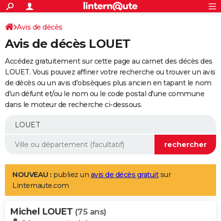
ACTUALITÉS
Connexion
S'inscrire
Avis de décès
Rechercher
Société
Education
Villes
Politique
Faits Divers
Monde
+
SPORT
Avis de décès LOUET
Football
Cyclisme
Forum
Coupe du monde 2026
Tennis
Rugby
CULTURE
Accédez gratuitement sur cette page au carnet des décès des
TNT
Cinéma
Musique
Programme TV
Streaming
Sorties cinéma
+
LOUET. Vous pouvez affiner votre recherche ou trouver un avis
FINANCE
de décès ou un avis d'obsèques plus ancien en tapant le nom
Impôts
Immobilier
Banque
Crédit
Retraite
Epargne
Risques naturels par ville
Assurance
AUTO
d'un défunt et/ou le nom ou le code postal d'une commune
dans le moteur de recherche ci-dessous.
Réserver un essai
Berlines
Forum auto
Essais
Citadines
SUV
+
HIGH-TECH
Meilleur smartphone
Ordinateurs
Guide high-tech
Mobiles
Internet
Jeux vidéo
+
BRICOLAGE
Aménagement intérieur
Cuisine
Jardinage
+
Forum
Extérieur
Salle de bains
Rangement
WEEK-END
Escapades
Expositions
Week-end nature
Guides de France
Patrimoine
Musées
+
LIFESTYLE
NOUVEAU :
publiez un
avis de décès gratuit
sur
Linternaute.com
Bien-être
Mode
+
Art de vivre
Loisirs
Modes de vie
SANTE
Michel LOUET
Guide de la santé
Médicaments
+
Alimentation
Maladies
Sommeil
(75 ans)
VOYAGE