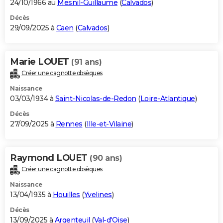
24/10/1966 au
Mesnil-Guillaume
(
Calvados
)
Décès
29/09/2025 à
Caen
(
Calvados
)
Marie LOUET
(91 ans)
Créer une cagnotte obsèques
Naissance
03/03/1934 à
Saint-Nicolas-de-Redon
(
Loire-Atlantique
)
Décès
27/09/2025 à
Rennes
(
Ille-et-Vilaine
)
Raymond LOUET
(90 ans)
Créer une cagnotte obsèques
Naissance
13/04/1935 à
Houilles
(
Yvelines
)
Décès
13/09/2025 à
Argenteuil
(
Val-d'Oise
)