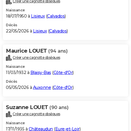
Créer une cagnotte obsèques
City break
Voyage de noces
Climat
Destinations
Voyage nature
Forum
+
PHOTO
Naissance
18/07/1950 à
Lisieux
(
Calvados
)
GUIDES D'ACHAT
Décès
22/05/2026 à
Lisieux
(
Calvados
)
BONS PLANS
CARTE DE VOEUX
Maurice LOUET
(94 ans)
Carte Bonne année
Carte Pâques
Carte de Noël
Carte Saint-Valentin
Carte d'anniversaire
DICTIONNAIRE
Créer une cagnotte obsèques
Biographies
Expressions
Dictionnaire
Citations
Proverbes
PROGRAMME TV
Naissance
11/03/1932 à
Blaisy-Bas
(
Côte-d'Or
)
COPAINS D'AVANT
Décès
05/05/2026 à
Auxonne
(
Côte-d'Or
)
Se connecter
Collèges
Universités
Service militaire
S'inscrire
Lycées
Primaires
Entreprises
Avis de recherche
AVIS DE DÉCÈS
FORUM
Suzanne LOUET
(90 ans)
Lifestyle
Sport
Television
Cinema
Bricolage
Culture
Auto
Voyage
Créer une cagnotte obsèques
Naissance
17/11/1935 à
Châteaudun
(
Eure-et-Loir
)