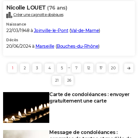
Nicolle LOUET
(76 ans)
Créer une cagnotte obsèques
Naissance
22/03/1948 à
Joinville-le-Pont
(
Val-de-Marne
)
Décès
20/06/2024 à
Marseille
(
Bouches-du-Rhône
)
...
1
2
3
4
5
7
12
17
20
21
26
Carte de condoléances : envoyer
gratuitement une carte
Message de condoléances :