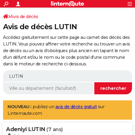
ACTUALITÉS
Connexion
S'inscrire
Avis de décès
Rechercher
Société
Education
Villes
Politique
Faits Divers
Monde
+
SPORT
Avis de décès LUTIN
Football
Cyclisme
Forum
Coupe du monde 2026
Tennis
Rugby
CULTURE
Accédez gratuitement sur cette page au carnet des décès des
TNT
Cinéma
Musique
Programme TV
Streaming
Sorties cinéma
+
LUTIN. Vous pouvez affiner votre recherche ou trouver un avis
FINANCE
de décès ou un avis d'obsèques plus ancien en tapant le nom
Impôts
Immobilier
Banque
Crédit
Retraite
Epargne
Risques naturels par ville
Assurance
AUTO
d'un défunt et/ou le nom ou le code postal d'une commune
dans le moteur de recherche ci-dessous.
Réserver un essai
Berlines
Forum auto
Essais
Citadines
SUV
+
HIGH-TECH
Meilleur smartphone
Ordinateurs
Guide high-tech
Mobiles
Internet
Jeux vidéo
+
BRICOLAGE
Aménagement intérieur
Cuisine
Jardinage
+
Forum
Extérieur
Salle de bains
Rangement
WEEK-END
Escapades
Expositions
Week-end nature
Guides de France
Patrimoine
Musées
+
LIFESTYLE
NOUVEAU :
publiez un
avis de décès gratuit
sur
Linternaute.com
Bien-être
Mode
+
Art de vivre
Loisirs
Modes de vie
SANTE
Adeniyi LUTIN
Guide de la santé
Médicaments
+
Alimentation
Maladies
Sommeil
(7 ans)
VOYAGE