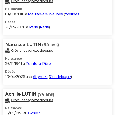
Créer une cagnotte obsèques
City break
Voyage de noces
Climat
Destinations
Voyage nature
Forum
+
PHOTO
Naissance
04/10/2018 à
Meulan-en-Yvelines
(
Yvelines
)
GUIDES D'ACHAT
Décès
26/05/2026 à
Paris
(
Paris
)
BONS PLANS
CARTE DE VOEUX
Narcisse LUTIN
(84 ans)
Carte Bonne année
Carte Pâques
Carte de Noël
Carte Saint-Valentin
Carte d'anniversaire
DICTIONNAIRE
Créer une cagnotte obsèques
Biographies
Expressions
Dictionnaire
Citations
Proverbes
PROGRAMME TV
Naissance
26/11/1941 à
Pointe-à-Pitre
COPAINS D'AVANT
Décès
10/04/2026 aux
Abymes
(
Guadeloupe
)
Se connecter
Collèges
Universités
Service militaire
S'inscrire
Lycées
Primaires
Entreprises
Avis de recherche
AVIS DE DÉCÈS
FORUM
Achille LUTIN
(74 ans)
Lifestyle
Sport
Television
Cinema
Bricolage
Culture
Auto
Voyage
Créer une cagnotte obsèques
Naissance
16/05/1951 au
Gosier