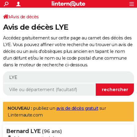
ACTUALITÉS
Connexion
S'inscrire
Avis de décès
Rechercher
Société
Education
Villes
Politique
Faits Divers
Monde
+
SPORT
Avis de décès LYE
Football
Cyclisme
Forum
Coupe du monde 2026
Tennis
Rugby
CULTURE
Accédez gratuitement sur cette page au carnet des décès des
TNT
Cinéma
Musique
Programme TV
Streaming
Sorties cinéma
+
LYE. Vous pouvez affiner votre recherche ou trouver un avis de
FINANCE
décès ou un avis d'obsèques plus ancien en tapant le nom
Impôts
Immobilier
Banque
Crédit
Retraite
Epargne
Risques naturels par ville
Assurance
AUTO
d'un défunt et/ou le nom ou le code postal d'une commune
dans le moteur de recherche ci-dessous.
Réserver un essai
Berlines
Forum auto
Essais
Citadines
SUV
+
HIGH-TECH
Meilleur smartphone
Ordinateurs
Guide high-tech
Mobiles
Internet
Jeux vidéo
+
BRICOLAGE
Aménagement intérieur
Cuisine
Jardinage
+
Forum
Extérieur
Salle de bains
Rangement
WEEK-END
Escapades
Expositions
Week-end nature
Guides de France
Patrimoine
Musées
+
LIFESTYLE
NOUVEAU :
publiez un
avis de décès gratuit
sur
Linternaute.com
Bien-être
Mode
+
Art de vivre
Loisirs
Modes de vie
SANTE
Bernard LYE
Guide de la santé
Médicaments
+
Alimentation
Maladies
Sommeil
(96 ans)
VOYAGE