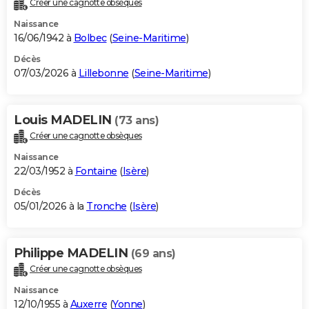
Créer une cagnotte obsèques
City break
Voyage de noces
Climat
Destinations
Voyage nature
Forum
+
PHOTO
Naissance
16/06/1942 à
Bolbec
(
Seine-Maritime
)
GUIDES D'ACHAT
Décès
07/03/2026 à
Lillebonne
(
Seine-Maritime
)
BONS PLANS
CARTE DE VOEUX
Louis MADELIN
(73 ans)
Carte Bonne année
Carte Pâques
Carte de Noël
Carte Saint-Valentin
Carte d'anniversaire
DICTIONNAIRE
Créer une cagnotte obsèques
Biographies
Expressions
Dictionnaire
Citations
Proverbes
PROGRAMME TV
Naissance
22/03/1952 à
Fontaine
(
Isère
)
COPAINS D'AVANT
Décès
05/01/2026 à la
Tronche
(
Isère
)
Se connecter
Collèges
Universités
Service militaire
S'inscrire
Lycées
Primaires
Entreprises
Avis de recherche
AVIS DE DÉCÈS
FORUM
Philippe MADELIN
(69 ans)
Lifestyle
Sport
Television
Cinema
Bricolage
Culture
Auto
Voyage
Créer une cagnotte obsèques
Naissance
12/10/1955 à
Auxerre
(
Yonne
)