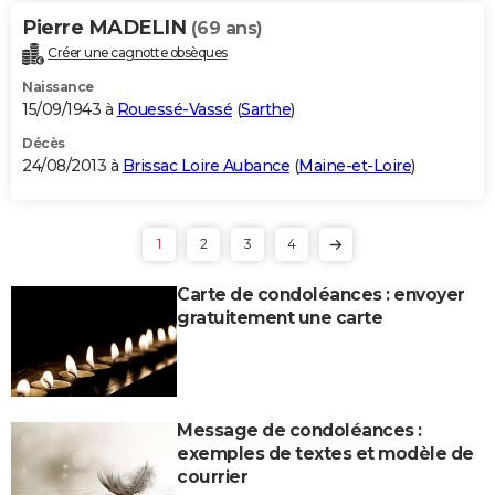
Pierre MADELIN
(69 ans)
Créer une cagnotte obsèques
Naissance
15/09/1943 à
Rouessé-Vassé
(
Sarthe
)
Décès
24/08/2013 à
Brissac Loire Aubance
(
Maine-et-Loire
)
1
2
3
4
Carte de condoléances : envoyer
gratuitement une carte
Message de condoléances :
exemples de textes et modèle de
courrier