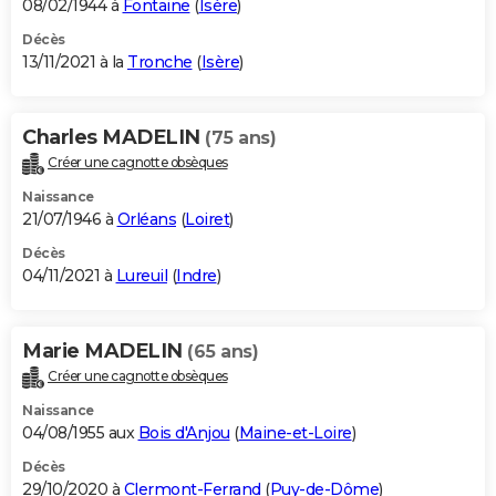
08/02/1944 à
Fontaine
(
Isère
)
Décès
13/11/2021 à la
Tronche
(
Isère
)
Charles MADELIN
(75 ans)
Créer une cagnotte obsèques
Naissance
21/07/1946 à
Orléans
(
Loiret
)
Décès
04/11/2021 à
Lureuil
(
Indre
)
Marie MADELIN
(65 ans)
Créer une cagnotte obsèques
Naissance
04/08/1955 aux
Bois d'Anjou
(
Maine-et-Loire
)
Décès
29/10/2020 à
Clermont-Ferrand
(
Puy-de-Dôme
)