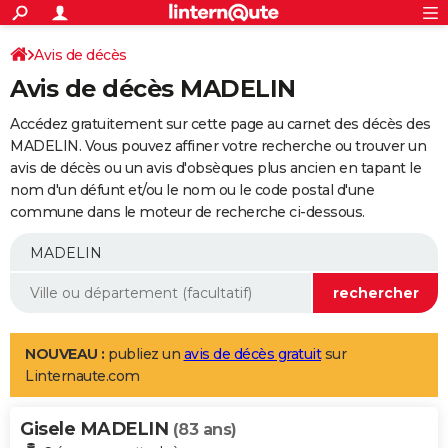
ACTUALITÉS
Connexion
S'inscrire
Avis de décès
Rechercher
Société
Education
Villes
Politique
Faits Divers
Monde
+
SPORT
Avis de décès MADELIN
Football
Cyclisme
Forum
Coupe du monde 2026
Tennis
Rugby
CULTURE
Accédez gratuitement sur cette page au carnet des décès des
TNT
Cinéma
Musique
Programme TV
Streaming
Sorties cinéma
+
MADELIN. Vous pouvez affiner votre recherche ou trouver un
FINANCE
avis de décès ou un avis d'obsèques plus ancien en tapant le
Impôts
Immobilier
Banque
Crédit
Retraite
Epargne
Risques naturels par ville
Assurance
AUTO
nom d'un défunt et/ou le nom ou le code postal d'une
commune dans le moteur de recherche ci-dessous.
Réserver un essai
Berlines
Forum auto
Essais
Citadines
SUV
+
HIGH-TECH
Meilleur smartphone
Ordinateurs
Guide high-tech
Mobiles
Internet
Jeux vidéo
+
BRICOLAGE
Aménagement intérieur
Cuisine
Jardinage
+
Forum
Extérieur
Salle de bains
Rangement
WEEK-END
Escapades
Expositions
Week-end nature
Guides de France
Patrimoine
Musées
+
LIFESTYLE
NOUVEAU :
publiez un
avis de décès gratuit
sur
Linternaute.com
Bien-être
Mode
+
Art de vivre
Loisirs
Modes de vie
SANTE
Gisele MADELIN
Guide de la santé
Médicaments
+
Alimentation
Maladies
Sommeil
(83 ans)
VOYAGE