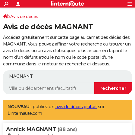
ACTUALITÉS
Connexion
S'inscrire
Avis de décès
Rechercher
Société
Education
Villes
Politique
Faits Divers
Monde
+
SPORT
Avis de décès MAGNANT
Football
Cyclisme
Forum
Coupe du monde 2026
Tennis
Rugby
CULTURE
Accédez gratuitement sur cette page au carnet des décès des
TNT
Cinéma
Musique
Programme TV
Streaming
Sorties cinéma
+
MAGNANT. Vous pouvez affiner votre recherche ou trouver un
FINANCE
avis de décès ou un avis d'obsèques plus ancien en tapant le
Impôts
Immobilier
Banque
Crédit
Retraite
Epargne
Risques naturels par ville
Assurance
AUTO
nom d'un défunt et/ou le nom ou le code postal d'une
commune dans le moteur de recherche ci-dessous.
Réserver un essai
Berlines
Forum auto
Essais
Citadines
SUV
+
HIGH-TECH
Meilleur smartphone
Ordinateurs
Guide high-tech
Mobiles
Internet
Jeux vidéo
+
BRICOLAGE
Aménagement intérieur
Cuisine
Jardinage
+
Forum
Extérieur
Salle de bains
Rangement
WEEK-END
Escapades
Expositions
Week-end nature
Guides de France
Patrimoine
Musées
+
LIFESTYLE
NOUVEAU :
publiez un
avis de décès gratuit
sur
Linternaute.com
Bien-être
Mode
+
Art de vivre
Loisirs
Modes de vie
SANTE
Annick MAGNANT
Guide de la santé
Médicaments
+
Alimentation
Maladies
Sommeil
(88 ans)
VOYAGE