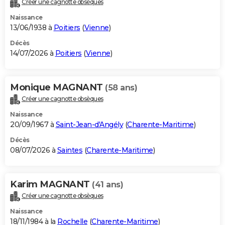
Créer une cagnotte obsèques
City break
Voyage de noces
Climat
Destinations
Voyage nature
Forum
+
PHOTO
Naissance
13/06/1938 à
Poitiers
(
Vienne
)
GUIDES D'ACHAT
Décès
14/07/2026 à
Poitiers
(
Vienne
)
BONS PLANS
CARTE DE VOEUX
Monique MAGNANT
(58 ans)
Carte Bonne année
Carte Pâques
Carte de Noël
Carte Saint-Valentin
Carte d'anniversaire
DICTIONNAIRE
Créer une cagnotte obsèques
Biographies
Expressions
Dictionnaire
Citations
Proverbes
PROGRAMME TV
Naissance
20/09/1967 à
Saint-Jean-d'Angély
(
Charente-Maritime
)
COPAINS D'AVANT
Décès
08/07/2026 à
Saintes
(
Charente-Maritime
)
Se connecter
Collèges
Universités
Service militaire
S'inscrire
Lycées
Primaires
Entreprises
Avis de recherche
AVIS DE DÉCÈS
FORUM
Karim MAGNANT
(41 ans)
Lifestyle
Sport
Television
Cinema
Bricolage
Culture
Auto
Voyage
Créer une cagnotte obsèques
Naissance
18/11/1984 à la
Rochelle
(
Charente-Maritime
)