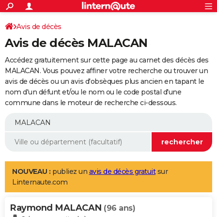
ACTUALITÉS
Connexion
S'inscrire
Avis de décès
Rechercher
Société
Education
Villes
Politique
Faits Divers
Monde
+
SPORT
Avis de décès MALACAN
Football
Cyclisme
Forum
Coupe du monde 2026
Tennis
Rugby
CULTURE
Accédez gratuitement sur cette page au carnet des décès des
TNT
Cinéma
Musique
Programme TV
Streaming
Sorties cinéma
+
MALACAN. Vous pouvez affiner votre recherche ou trouver un
FINANCE
avis de décès ou un avis d'obsèques plus ancien en tapant le
Impôts
Immobilier
Banque
Crédit
Retraite
Epargne
Risques naturels par ville
Assurance
AUTO
nom d'un défunt et/ou le nom ou le code postal d'une
commune dans le moteur de recherche ci-dessous.
Réserver un essai
Berlines
Forum auto
Essais
Citadines
SUV
+
HIGH-TECH
Meilleur smartphone
Ordinateurs
Guide high-tech
Mobiles
Internet
Jeux vidéo
+
BRICOLAGE
Aménagement intérieur
Cuisine
Jardinage
+
Forum
Extérieur
Salle de bains
Rangement
WEEK-END
Escapades
Expositions
Week-end nature
Guides de France
Patrimoine
Musées
+
LIFESTYLE
NOUVEAU :
publiez un
avis de décès gratuit
sur
Linternaute.com
Bien-être
Mode
+
Art de vivre
Loisirs
Modes de vie
SANTE
Raymond MALACAN
Guide de la santé
Médicaments
+
Alimentation
Maladies
Sommeil
(96 ans)
VOYAGE