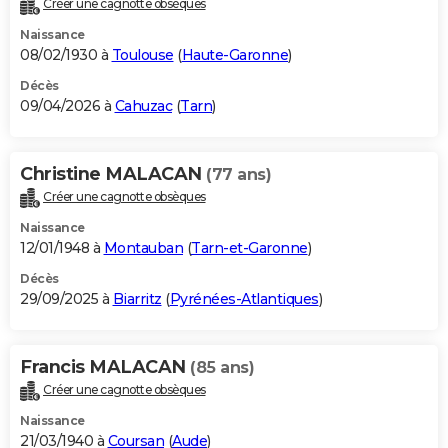
Créer une cagnotte obsèques
City break
Voyage de noces
Climat
Destinations
Voyage nature
Forum
+
PHOTO
Naissance
08/02/1930 à
Toulouse
(
Haute-Garonne
)
GUIDES D'ACHAT
Décès
09/04/2026 à
Cahuzac
(
Tarn
)
BONS PLANS
CARTE DE VOEUX
Christine MALACAN
(77 ans)
Carte Bonne année
Carte Pâques
Carte de Noël
Carte Saint-Valentin
Carte d'anniversaire
DICTIONNAIRE
Créer une cagnotte obsèques
Biographies
Expressions
Dictionnaire
Citations
Proverbes
PROGRAMME TV
Naissance
12/01/1948 à
Montauban
(
Tarn-et-Garonne
)
COPAINS D'AVANT
Décès
29/09/2025 à
Biarritz
(
Pyrénées-Atlantiques
)
Se connecter
Collèges
Universités
Service militaire
S'inscrire
Lycées
Primaires
Entreprises
Avis de recherche
AVIS DE DÉCÈS
FORUM
Francis MALACAN
(85 ans)
Lifestyle
Sport
Television
Cinema
Bricolage
Culture
Auto
Voyage
Créer une cagnotte obsèques
Naissance
21/03/1940 à
Coursan
(
Aude
)