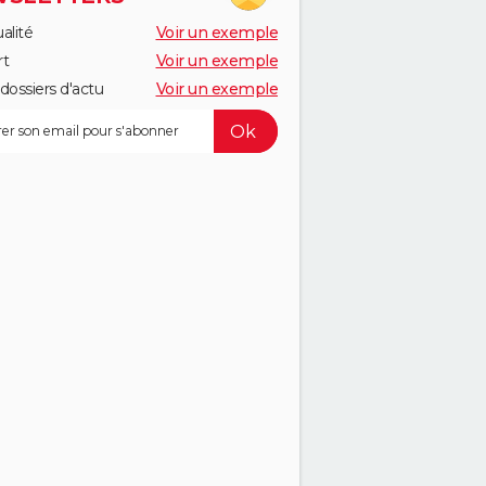
alité
Voir un exemple
rt
Voir un exemple
dossiers d'actu
Voir un exemple