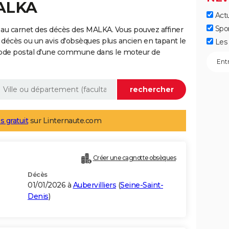
MALKA
Actu
Spo
 au carnet des décès des MALKA. Vous pouvez affiner
 décès ou un avis d'obsèques plus ancien en tapant le
Les 
code postal d'une commune dans le moteur de
s gratuit
sur Linternaute.com
Créer une cagnotte obsèques
Décès
01/01/2026 à
Aubervilliers
(
Seine-Saint-
Denis
)