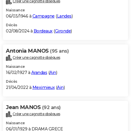
Créer une cagnotte obsèques
City break
Voyage de noces
Climat
Destinations
Voyage nature
Forum
+
PHOTO
Naissance
06/03/1946 à
Campagne
(
Landes
)
GUIDES D'ACHAT
Décès
02/08/2024 à
Bordeaux
(
Gironde
)
BONS PLANS
CARTE DE VOEUX
Antonia MANOS
(95 ans)
Carte Bonne année
Carte Pâques
Carte de Noël
Carte Saint-Valentin
Carte d'anniversaire
DICTIONNAIRE
Créer une cagnotte obsèques
Biographies
Expressions
Dictionnaire
Citations
Proverbes
PROGRAMME TV
Naissance
16/02/1927 à
Arandas
(
Ain
)
COPAINS D'AVANT
Décès
21/04/2022 à
Meximieux
(
Ain
)
Se connecter
Collèges
Universités
Service militaire
S'inscrire
Lycées
Primaires
Entreprises
Avis de recherche
AVIS DE DÉCÈS
FORUM
Jean MANOS
(92 ans)
Lifestyle
Sport
Television
Cinema
Bricolage
Culture
Auto
Voyage
Créer une cagnotte obsèques
Naissance
06/01/1929 à DRAMA GRECE