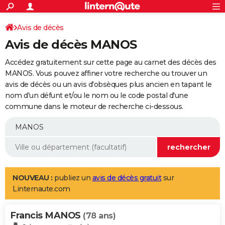
ACTUALITÉS
Connexion
S'inscrire
Avis de décès
Rechercher
Société
Education
Villes
Politique
Faits Divers
Monde
+
SPORT
Avis de décès MANOS
Football
Cyclisme
Forum
Coupe du monde 2026
Tennis
Rugby
CULTURE
Accédez gratuitement sur cette page au carnet des décès des
TNT
Cinéma
Musique
Programme TV
Streaming
Sorties cinéma
+
MANOS. Vous pouvez affiner votre recherche ou trouver un
FINANCE
avis de décès ou un avis d'obsèques plus ancien en tapant le
Impôts
Immobilier
Banque
Crédit
Retraite
Epargne
Risques naturels par ville
Assurance
AUTO
nom d'un défunt et/ou le nom ou le code postal d'une
commune dans le moteur de recherche ci-dessous.
Réserver un essai
Berlines
Forum auto
Essais
Citadines
SUV
+
HIGH-TECH
Meilleur smartphone
Ordinateurs
Guide high-tech
Mobiles
Internet
Jeux vidéo
+
BRICOLAGE
Aménagement intérieur
Cuisine
Jardinage
+
Forum
Extérieur
Salle de bains
Rangement
WEEK-END
Escapades
Expositions
Week-end nature
Guides de France
Patrimoine
Musées
+
LIFESTYLE
NOUVEAU :
publiez un
avis de décès gratuit
sur
Linternaute.com
Bien-être
Mode
+
Art de vivre
Loisirs
Modes de vie
SANTE
Francis MANOS
Guide de la santé
Médicaments
+
Alimentation
Maladies
Sommeil
(78 ans)
VOYAGE