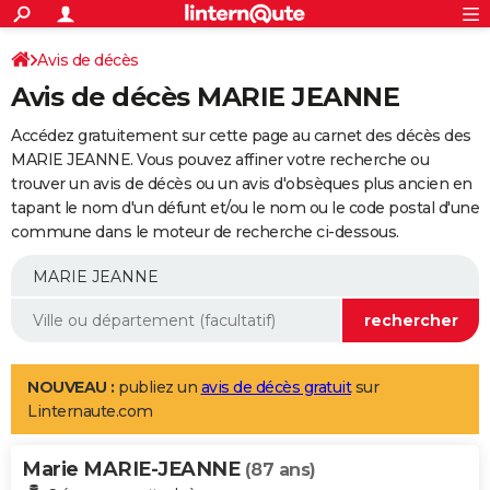
ACTUALITÉS
Connexion
S'inscrire
Avis de décès
Rechercher
Société
Education
Villes
Politique
Faits Divers
Monde
+
SPORT
Avis de décès MARIE JEANNE
Football
Cyclisme
Forum
Coupe du monde 2026
Tennis
Rugby
CULTURE
Accédez gratuitement sur cette page au carnet des décès des
TNT
Cinéma
Musique
Programme TV
Streaming
Sorties cinéma
+
MARIE JEANNE. Vous pouvez affiner votre recherche ou
FINANCE
trouver un avis de décès ou un avis d'obsèques plus ancien en
Impôts
Immobilier
Banque
Crédit
Retraite
Epargne
Risques naturels par ville
Assurance
AUTO
tapant le nom d'un défunt et/ou le nom ou le code postal d'une
commune dans le moteur de recherche ci-dessous.
Réserver un essai
Berlines
Forum auto
Essais
Citadines
SUV
+
HIGH-TECH
Meilleur smartphone
Ordinateurs
Guide high-tech
Mobiles
Internet
Jeux vidéo
+
BRICOLAGE
Aménagement intérieur
Cuisine
Jardinage
+
Forum
Extérieur
Salle de bains
Rangement
WEEK-END
Escapades
Expositions
Week-end nature
Guides de France
Patrimoine
Musées
+
LIFESTYLE
NOUVEAU :
publiez un
avis de décès gratuit
sur
Linternaute.com
Bien-être
Mode
+
Art de vivre
Loisirs
Modes de vie
SANTE
Marie MARIE-JEANNE
Guide de la santé
Médicaments
+
Alimentation
Maladies
Sommeil
(87 ans)
VOYAGE