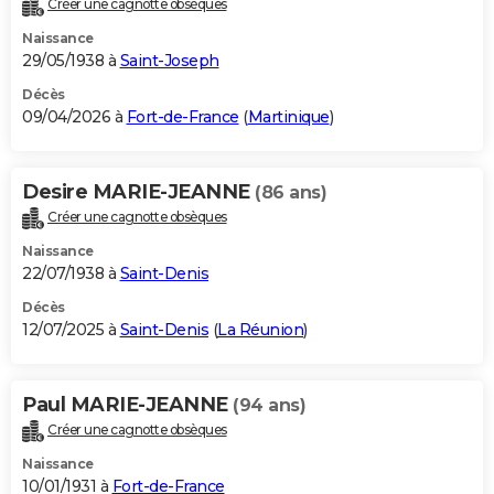
Créer une cagnotte obsèques
City break
Voyage de noces
Climat
Destinations
Voyage nature
Forum
+
PHOTO
Naissance
29/05/1938 à
Saint-Joseph
GUIDES D'ACHAT
Décès
09/04/2026 à
Fort-de-France
(
Martinique
)
BONS PLANS
CARTE DE VOEUX
Desire MARIE-JEANNE
(86 ans)
Carte Bonne année
Carte Pâques
Carte de Noël
Carte Saint-Valentin
Carte d'anniversaire
DICTIONNAIRE
Créer une cagnotte obsèques
Biographies
Expressions
Dictionnaire
Citations
Proverbes
PROGRAMME TV
Naissance
22/07/1938 à
Saint-Denis
COPAINS D'AVANT
Décès
12/07/2025 à
Saint-Denis
(
La Réunion
)
Se connecter
Collèges
Universités
Service militaire
S'inscrire
Lycées
Primaires
Entreprises
Avis de recherche
AVIS DE DÉCÈS
FORUM
Paul MARIE-JEANNE
(94 ans)
Lifestyle
Sport
Television
Cinema
Bricolage
Culture
Auto
Voyage
Créer une cagnotte obsèques
Naissance
10/01/1931 à
Fort-de-France