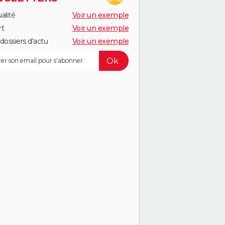
alité
Voir un exemple
rt
Voir un exemple
dossiers d'actu
Voir un exemple