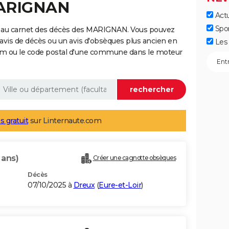
MARIGNAN
Actu
Spo
e au carnet des décès des MARIGNAN. Vous pouvez
 avis de décès ou un avis d'obsèques plus ancien en
Les 
nom ou le code postal d'une commune dans le moteur
s gratuit
sur Linternaute.com
 ans)
Créer une cagnotte obsèques
Décès
07/10/2025 à
Dreux
(
Eure-et-Loir
)