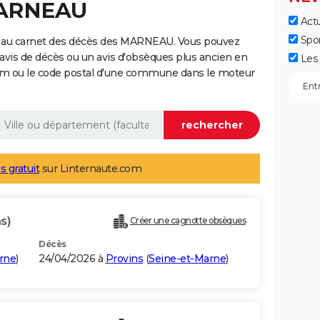
MARNEAU
Actu
Spo
e au carnet des décès des MARNEAU. Vous pouvez
 avis de décès ou un avis d'obsèques plus ancien en
Les 
nom ou le code postal d'une commune dans le moteur
s gratuit
sur Linternaute.com
s)
Créer une cagnotte obsèques
Décès
rne
)
24/04/2026 à
Provins
(
Seine-et-Marne
)