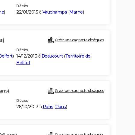
Décès
ne
)
22/01/2015 à
Vauchamps
(
Marne
)
s)
Créer une cagnotte obsèques
Décès
Belfort
)
14/12/2013 à
Beaucourt
(
Territoire de
Belfort
)
ans)
Créer une cagnotte obsèques
Décès
28/10/2013 à
Paris
(
Paris
)
46 ans)
Créer une cagnotte obsèques