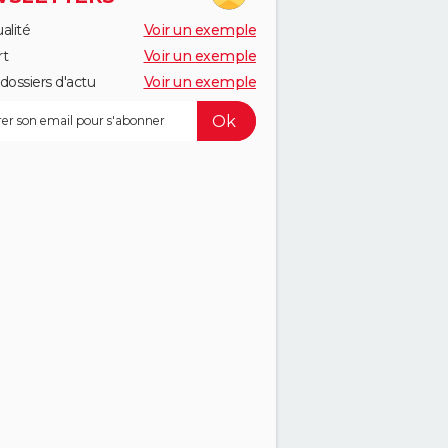
alité
Voir un exemple
rt
Voir un exemple
dossiers d'actu
Voir un exemple