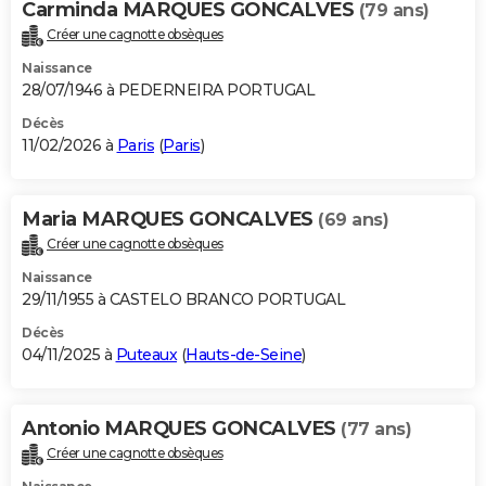
Carminda MARQUES GONCALVES
(79 ans)
City break
Voyage de noces
Climat
Destinations
Voyage nature
Forum
+
PHOTO
Créer une cagnotte obsèques
Naissance
GUIDES D'ACHAT
28/07/1946 à PEDERNEIRA PORTUGAL
BONS PLANS
Décès
11/02/2026 à
Paris
(
Paris
)
CARTE DE VOEUX
Carte Bonne année
Carte Pâques
Carte de Noël
Carte Saint-Valentin
Carte d'anniversaire
DICTIONNAIRE
Maria MARQUES GONCALVES
(69 ans)
Biographies
Expressions
Dictionnaire
Citations
Proverbes
Créer une cagnotte obsèques
PROGRAMME TV
Naissance
COPAINS D'AVANT
29/11/1955 à CASTELO BRANCO PORTUGAL
Se connecter
Collèges
Universités
Service militaire
S'inscrire
Lycées
Primaires
Entreprises
Avis de recherche
Décès
AVIS DE DÉCÈS
04/11/2025 à
Puteaux
(
Hauts-de-Seine
)
FORUM
Lifestyle
Sport
Television
Cinema
Bricolage
Culture
Auto
Voyage
Antonio MARQUES GONCALVES
(77 ans)
Créer une cagnotte obsèques