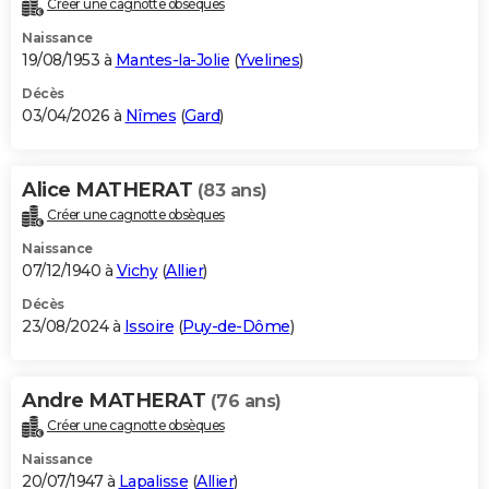
Créer une cagnotte obsèques
City break
Voyage de noces
Climat
Destinations
Voyage nature
Forum
+
PHOTO
Naissance
19/08/1953 à
Mantes-la-Jolie
(
Yvelines
)
GUIDES D'ACHAT
Décès
03/04/2026 à
Nîmes
(
Gard
)
BONS PLANS
CARTE DE VOEUX
Alice MATHERAT
(83 ans)
Carte Bonne année
Carte Pâques
Carte de Noël
Carte Saint-Valentin
Carte d'anniversaire
DICTIONNAIRE
Créer une cagnotte obsèques
Biographies
Expressions
Dictionnaire
Citations
Proverbes
PROGRAMME TV
Naissance
07/12/1940 à
Vichy
(
Allier
)
COPAINS D'AVANT
Décès
23/08/2024 à
Issoire
(
Puy-de-Dôme
)
Se connecter
Collèges
Universités
Service militaire
S'inscrire
Lycées
Primaires
Entreprises
Avis de recherche
AVIS DE DÉCÈS
FORUM
Andre MATHERAT
(76 ans)
Lifestyle
Sport
Television
Cinema
Bricolage
Culture
Auto
Voyage
Créer une cagnotte obsèques
Naissance
20/07/1947 à
Lapalisse
(
Allier
)