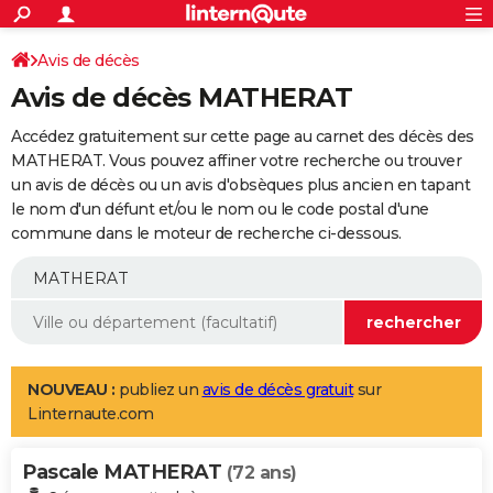
ACTUALITÉS
Connexion
S'inscrire
Avis de décès
Rechercher
Société
Education
Villes
Politique
Faits Divers
Monde
+
SPORT
Avis de décès MATHERAT
Football
Cyclisme
Forum
Coupe du monde 2026
Tennis
Rugby
CULTURE
Accédez gratuitement sur cette page au carnet des décès des
TNT
Cinéma
Musique
Programme TV
Streaming
Sorties cinéma
+
MATHERAT. Vous pouvez affiner votre recherche ou trouver
FINANCE
un avis de décès ou un avis d'obsèques plus ancien en tapant
Impôts
Immobilier
Banque
Crédit
Retraite
Epargne
Risques naturels par ville
Assurance
AUTO
le nom d'un défunt et/ou le nom ou le code postal d'une
commune dans le moteur de recherche ci-dessous.
Réserver un essai
Berlines
Forum auto
Essais
Citadines
SUV
+
HIGH-TECH
Meilleur smartphone
Ordinateurs
Guide high-tech
Mobiles
Internet
Jeux vidéo
+
BRICOLAGE
Aménagement intérieur
Cuisine
Jardinage
+
Forum
Extérieur
Salle de bains
Rangement
WEEK-END
Escapades
Expositions
Week-end nature
Guides de France
Patrimoine
Musées
+
LIFESTYLE
NOUVEAU :
publiez un
avis de décès gratuit
sur
Linternaute.com
Bien-être
Mode
+
Art de vivre
Loisirs
Modes de vie
SANTE
Pascale MATHERAT
Guide de la santé
Médicaments
+
Alimentation
Maladies
Sommeil
(72 ans)
VOYAGE