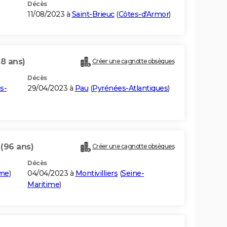
Décès
11/08/2023 à
Saint-Brieuc
(
Côtes-d'Armor
)
78 ans)
Créer une cagnotte obsèques
Décès
s-
29/04/2023 à
Pau
(
Pyrénées-Atlantiques
)
T
(96 ans)
Créer une cagnotte obsèques
Décès
ime
)
04/04/2023 à
Montivilliers
(
Seine-
Maritime
)