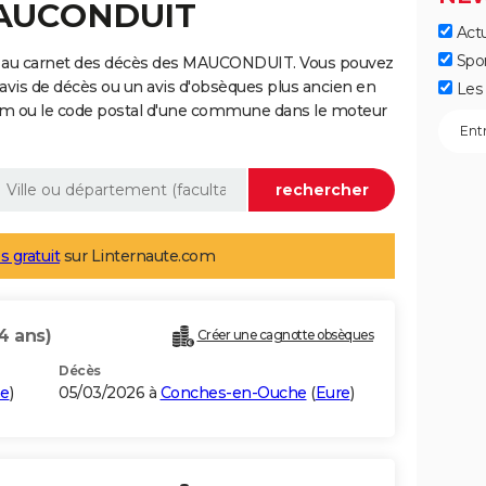
MAUCONDUIT
Actu
Spo
e au carnet des décès des MAUCONDUIT. Vous pouvez
 avis de décès ou un avis d'obsèques plus ancien en
Les 
nom ou le code postal d'une commune dans le moteur
s gratuit
sur Linternaute.com
4 ans)
Créer une cagnotte obsèques
Décès
me
)
05/03/2026 à
Conches-en-Ouche
(
Eure
)