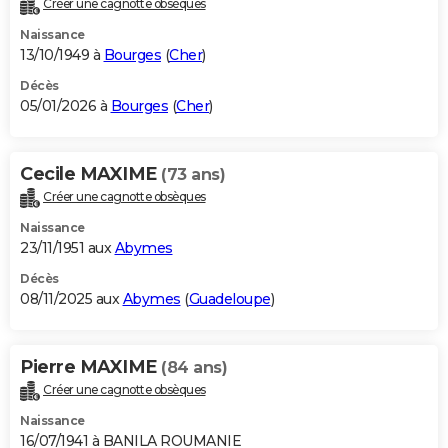
Créer une cagnotte obsèques
City break
Voyage de noces
Climat
Destinations
Voyage nature
Forum
+
PHOTO
Naissance
13/10/1949 à
Bourges
(
Cher
)
GUIDES D'ACHAT
Décès
05/01/2026 à
Bourges
(
Cher
)
BONS PLANS
CARTE DE VOEUX
Cecile MAXIME
(73 ans)
Carte Bonne année
Carte Pâques
Carte de Noël
Carte Saint-Valentin
Carte d'anniversaire
DICTIONNAIRE
Créer une cagnotte obsèques
Biographies
Expressions
Dictionnaire
Citations
Proverbes
PROGRAMME TV
Naissance
23/11/1951 aux
Abymes
COPAINS D'AVANT
Décès
08/11/2025 aux
Abymes
(
Guadeloupe
)
Se connecter
Collèges
Universités
Service militaire
S'inscrire
Lycées
Primaires
Entreprises
Avis de recherche
AVIS DE DÉCÈS
FORUM
Pierre MAXIME
(84 ans)
Lifestyle
Sport
Television
Cinema
Bricolage
Culture
Auto
Voyage
Créer une cagnotte obsèques
Naissance
16/07/1941 à BANILA ROUMANIE