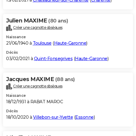
13/02/2021 à
Châteauneuf-sur-Charente
(
Charente
)
Julien MAXIME
(80 ans)
Créer une cagnotte obsèques
Naissance
21/06/1940 à
Toulouse
(
Haute-Garonne
)
Décès
03/02/2021 à
Quint-Fonsegrives
(
Haute-Garonne
)
Jacques MAXIME
(88 ans)
Créer une cagnotte obsèques
Naissance
18/12/1931 à RABAT MAROC
Décès
18/10/2020 à
Villebon-sur-Yvette
(
Essonne
)