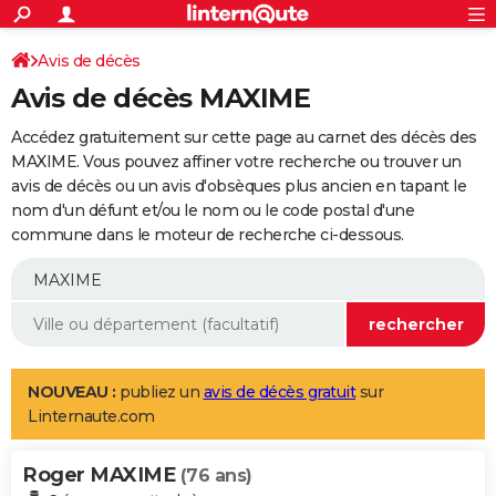
ACTUALITÉS
Connexion
S'inscrire
Avis de décès
Rechercher
Société
Education
Villes
Politique
Faits Divers
Monde
+
SPORT
Avis de décès MAXIME
Football
Cyclisme
Forum
Coupe du monde 2026
Tennis
Rugby
CULTURE
Accédez gratuitement sur cette page au carnet des décès des
TNT
Cinéma
Musique
Programme TV
Streaming
Sorties cinéma
+
MAXIME. Vous pouvez affiner votre recherche ou trouver un
FINANCE
avis de décès ou un avis d'obsèques plus ancien en tapant le
Impôts
Immobilier
Banque
Crédit
Retraite
Epargne
Risques naturels par ville
Assurance
AUTO
nom d'un défunt et/ou le nom ou le code postal d'une
commune dans le moteur de recherche ci-dessous.
Réserver un essai
Berlines
Forum auto
Essais
Citadines
SUV
+
HIGH-TECH
Meilleur smartphone
Ordinateurs
Guide high-tech
Mobiles
Internet
Jeux vidéo
+
BRICOLAGE
Aménagement intérieur
Cuisine
Jardinage
+
Forum
Extérieur
Salle de bains
Rangement
WEEK-END
Escapades
Expositions
Week-end nature
Guides de France
Patrimoine
Musées
+
LIFESTYLE
NOUVEAU :
publiez un
avis de décès gratuit
sur
Linternaute.com
Bien-être
Mode
+
Art de vivre
Loisirs
Modes de vie
SANTE
Roger MAXIME
Guide de la santé
Médicaments
+
Alimentation
Maladies
Sommeil
(76 ans)
VOYAGE