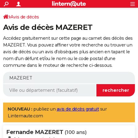
ACTUALITÉS
Connexion
S'inscrire
Avis de décès
Rechercher
Société
Education
Villes
Politique
Faits Divers
Monde
+
SPORT
Avis de décès MAZERET
Football
Cyclisme
Forum
Coupe du monde 2026
Tennis
Rugby
CULTURE
Accédez gratuitement sur cette page au carnet des décès des
TNT
Cinéma
Musique
Programme TV
Streaming
Sorties cinéma
+
MAZERET. Vous pouvez affiner votre recherche ou trouver un
FINANCE
avis de décès ou un avis d'obsèques plus ancien en tapant le
Impôts
Immobilier
Banque
Crédit
Retraite
Epargne
Risques naturels par ville
Assurance
AUTO
nom d'un défunt et/ou le nom ou le code postal d'une
commune dans le moteur de recherche ci-dessous.
Réserver un essai
Berlines
Forum auto
Essais
Citadines
SUV
+
HIGH-TECH
Meilleur smartphone
Ordinateurs
Guide high-tech
Mobiles
Internet
Jeux vidéo
+
BRICOLAGE
Aménagement intérieur
Cuisine
Jardinage
+
Forum
Extérieur
Salle de bains
Rangement
WEEK-END
Escapades
Expositions
Week-end nature
Guides de France
Patrimoine
Musées
+
LIFESTYLE
NOUVEAU :
publiez un
avis de décès gratuit
sur
Linternaute.com
Bien-être
Mode
+
Art de vivre
Loisirs
Modes de vie
SANTE
Fernande MAZERET
Guide de la santé
Médicaments
+
Alimentation
Maladies
Sommeil
(100 ans)
VOYAGE