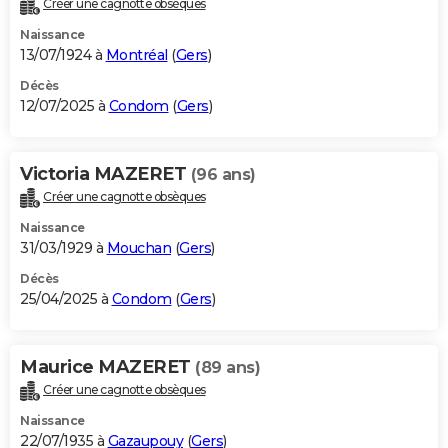
Créer une cagnotte obsèques
City break
Voyage de noces
Climat
Destinations
Voyage nature
Forum
+
PHOTO
Naissance
13/07/1924 à
Montréal
(
Gers
)
GUIDES D'ACHAT
Décès
12/07/2025 à
Condom
(
Gers
)
BONS PLANS
CARTE DE VOEUX
Victoria MAZERET
(96 ans)
Carte Bonne année
Carte Pâques
Carte de Noël
Carte Saint-Valentin
Carte d'anniversaire
DICTIONNAIRE
Créer une cagnotte obsèques
Biographies
Expressions
Dictionnaire
Citations
Proverbes
PROGRAMME TV
Naissance
31/03/1929 à
Mouchan
(
Gers
)
COPAINS D'AVANT
Décès
25/04/2025 à
Condom
(
Gers
)
Se connecter
Collèges
Universités
Service militaire
S'inscrire
Lycées
Primaires
Entreprises
Avis de recherche
AVIS DE DÉCÈS
FORUM
Maurice MAZERET
(89 ans)
Lifestyle
Sport
Television
Cinema
Bricolage
Culture
Auto
Voyage
Créer une cagnotte obsèques
Naissance
22/07/1935 à
Gazaupouy
(
Gers
)