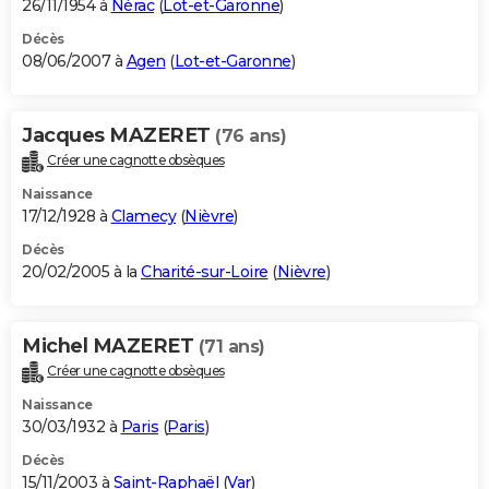
26/11/1954 à
Nérac
(
Lot-et-Garonne
)
Décès
08/06/2007 à
Agen
(
Lot-et-Garonne
)
Jacques MAZERET
(76 ans)
Créer une cagnotte obsèques
Naissance
17/12/1928 à
Clamecy
(
Nièvre
)
Décès
20/02/2005 à la
Charité-sur-Loire
(
Nièvre
)
Michel MAZERET
(71 ans)
Créer une cagnotte obsèques
Naissance
30/03/1932 à
Paris
(
Paris
)
Décès
15/11/2003 à
Saint-Raphaël
(
Var
)