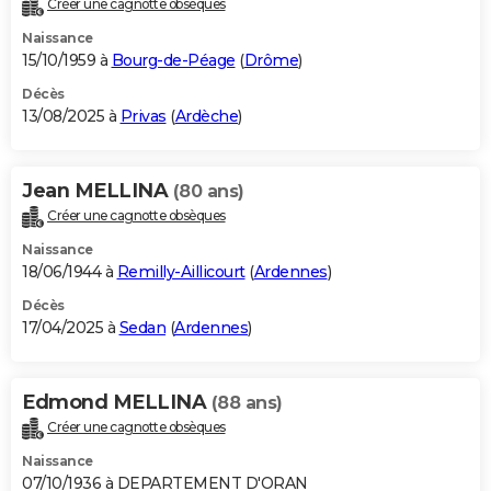
Créer une cagnotte obsèques
City break
Voyage de noces
Climat
Destinations
Voyage nature
Forum
+
PHOTO
Naissance
15/10/1959 à
Bourg-de-Péage
(
Drôme
)
GUIDES D'ACHAT
Décès
13/08/2025 à
Privas
(
Ardèche
)
BONS PLANS
CARTE DE VOEUX
Jean MELLINA
(80 ans)
Carte Bonne année
Carte Pâques
Carte de Noël
Carte Saint-Valentin
Carte d'anniversaire
DICTIONNAIRE
Créer une cagnotte obsèques
Biographies
Expressions
Dictionnaire
Citations
Proverbes
PROGRAMME TV
Naissance
18/06/1944 à
Remilly-Aillicourt
(
Ardennes
)
COPAINS D'AVANT
Décès
17/04/2025 à
Sedan
(
Ardennes
)
Se connecter
Collèges
Universités
Service militaire
S'inscrire
Lycées
Primaires
Entreprises
Avis de recherche
AVIS DE DÉCÈS
FORUM
Edmond MELLINA
(88 ans)
Lifestyle
Sport
Television
Cinema
Bricolage
Culture
Auto
Voyage
Créer une cagnotte obsèques
Naissance
07/10/1936 à DEPARTEMENT D'ORAN