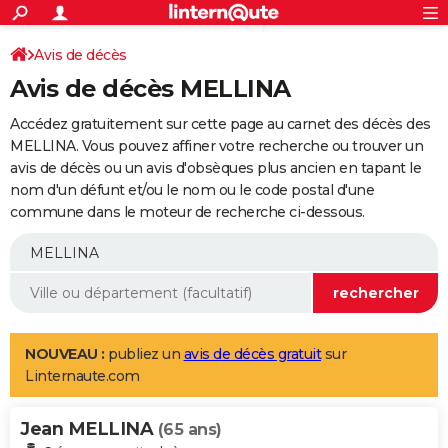
ACTUALITÉS
Connexion
S'inscrire
Avis de décès
Rechercher
Société
Education
Villes
Politique
Faits Divers
Monde
+
SPORT
Avis de décès MELLINA
Football
Cyclisme
Forum
Coupe du monde 2026
Tennis
Rugby
CULTURE
Accédez gratuitement sur cette page au carnet des décès des
TNT
Cinéma
Musique
Programme TV
Streaming
Sorties cinéma
+
MELLINA. Vous pouvez affiner votre recherche ou trouver un
FINANCE
avis de décès ou un avis d'obsèques plus ancien en tapant le
Impôts
Immobilier
Banque
Crédit
Retraite
Epargne
Risques naturels par ville
Assurance
AUTO
nom d'un défunt et/ou le nom ou le code postal d'une
commune dans le moteur de recherche ci-dessous.
Réserver un essai
Berlines
Forum auto
Essais
Citadines
SUV
+
HIGH-TECH
Meilleur smartphone
Ordinateurs
Guide high-tech
Mobiles
Internet
Jeux vidéo
+
BRICOLAGE
Aménagement intérieur
Cuisine
Jardinage
+
Forum
Extérieur
Salle de bains
Rangement
WEEK-END
Escapades
Expositions
Week-end nature
Guides de France
Patrimoine
Musées
+
LIFESTYLE
NOUVEAU :
publiez un
avis de décès gratuit
sur
Linternaute.com
Bien-être
Mode
+
Art de vivre
Loisirs
Modes de vie
SANTE
Jean MELLINA
Guide de la santé
Médicaments
+
Alimentation
Maladies
Sommeil
(65 ans)
VOYAGE