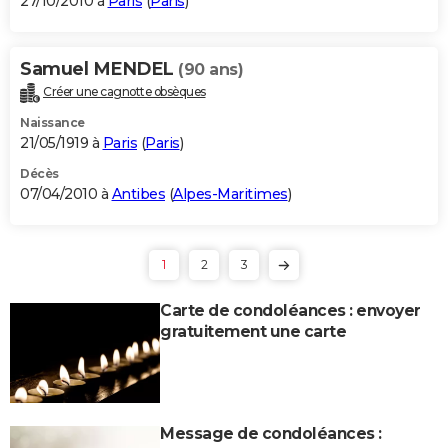
27/10/2010 à
Paris
(
Paris
)
Samuel MENDEL
(90 ans)
Créer une cagnotte obsèques
Naissance
21/05/1919 à
Paris
(
Paris
)
Décès
07/04/2010 à
Antibes
(
Alpes-Maritimes
)
1
2
3
Carte de condoléances : envoyer
gratuitement une carte
Message de condoléances :