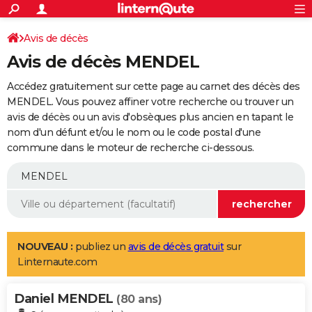
ACTUALITÉS
Connexion
S'inscrire
Avis de décès
Rechercher
Société
Education
Villes
Politique
Faits Divers
Monde
+
SPORT
Avis de décès MENDEL
Football
Cyclisme
Forum
Coupe du monde 2026
Tennis
Rugby
CULTURE
Accédez gratuitement sur cette page au carnet des décès des
TNT
Cinéma
Musique
Programme TV
Streaming
Sorties cinéma
+
MENDEL. Vous pouvez affiner votre recherche ou trouver un
FINANCE
avis de décès ou un avis d'obsèques plus ancien en tapant le
Impôts
Immobilier
Banque
Crédit
Retraite
Epargne
Risques naturels par ville
Assurance
AUTO
nom d'un défunt et/ou le nom ou le code postal d'une
commune dans le moteur de recherche ci-dessous.
Réserver un essai
Berlines
Forum auto
Essais
Citadines
SUV
+
HIGH-TECH
Meilleur smartphone
Ordinateurs
Guide high-tech
Mobiles
Internet
Jeux vidéo
+
BRICOLAGE
Aménagement intérieur
Cuisine
Jardinage
+
Forum
Extérieur
Salle de bains
Rangement
WEEK-END
Escapades
Expositions
Week-end nature
Guides de France
Patrimoine
Musées
+
LIFESTYLE
NOUVEAU :
publiez un
avis de décès gratuit
sur
Linternaute.com
Bien-être
Mode
+
Art de vivre
Loisirs
Modes de vie
SANTE
Daniel MENDEL
Guide de la santé
Médicaments
+
Alimentation
Maladies
Sommeil
(80 ans)
VOYAGE