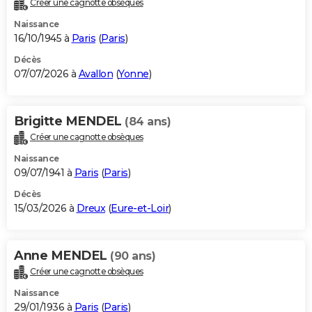
Créer une cagnotte obsèques
City break
Voyage de noces
Climat
Destinations
Voyage nature
Forum
+
PHOTO
Naissance
16/10/1945 à
Paris
(
Paris
)
GUIDES D'ACHAT
Décès
07/07/2026 à
Avallon
(
Yonne
)
BONS PLANS
CARTE DE VOEUX
Brigitte MENDEL
(84 ans)
Carte Bonne année
Carte Pâques
Carte de Noël
Carte Saint-Valentin
Carte d'anniversaire
DICTIONNAIRE
Créer une cagnotte obsèques
Biographies
Expressions
Dictionnaire
Citations
Proverbes
PROGRAMME TV
Naissance
09/07/1941 à
Paris
(
Paris
)
COPAINS D'AVANT
Décès
15/03/2026 à
Dreux
(
Eure-et-Loir
)
Se connecter
Collèges
Universités
Service militaire
S'inscrire
Lycées
Primaires
Entreprises
Avis de recherche
AVIS DE DÉCÈS
FORUM
Anne MENDEL
(90 ans)
Lifestyle
Sport
Television
Cinema
Bricolage
Culture
Auto
Voyage
Créer une cagnotte obsèques
Naissance
29/01/1936 à
Paris
(
Paris
)