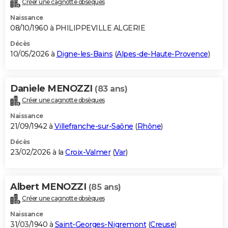
Créer une cagnotte obsèques
City break
Voyage de noces
Climat
Destinations
Voyage nature
Forum
+
PHOTO
Naissance
08/10/1960 à PHILIPPEVILLE ALGERIE
GUIDES D'ACHAT
Décès
10/05/2026 à
Digne-les-Bains
(
Alpes-de-Haute-Provence
)
BONS PLANS
CARTE DE VOEUX
Daniele MENOZZI
(83 ans)
Carte Bonne année
Carte Pâques
Carte de Noël
Carte Saint-Valentin
Carte d'anniversaire
DICTIONNAIRE
Créer une cagnotte obsèques
Biographies
Expressions
Dictionnaire
Citations
Proverbes
PROGRAMME TV
Naissance
21/09/1942 à
Villefranche-sur-Saône
(
Rhône
)
COPAINS D'AVANT
Décès
23/02/2026 à la
Croix-Valmer
(
Var
)
Se connecter
Collèges
Universités
Service militaire
S'inscrire
Lycées
Primaires
Entreprises
Avis de recherche
AVIS DE DÉCÈS
FORUM
Albert MENOZZI
(85 ans)
Lifestyle
Sport
Television
Cinema
Bricolage
Culture
Auto
Voyage
Créer une cagnotte obsèques
Naissance
31/03/1940 à
Saint-Georges-Nigremont
(
Creuse
)