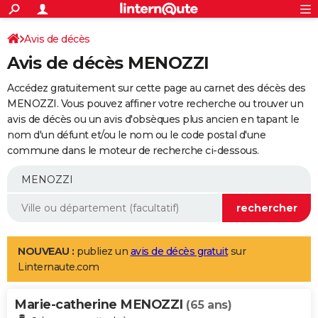
ACTUALITÉS
Connexion
S'inscrire
Avis de décès
Rechercher
Société
Education
Villes
Politique
Faits Divers
Monde
+
SPORT
Avis de décès MENOZZI
Football
Cyclisme
Forum
Coupe du monde 2026
Tennis
Rugby
CULTURE
Accédez gratuitement sur cette page au carnet des décès des
TNT
Cinéma
Musique
Programme TV
Streaming
Sorties cinéma
+
MENOZZI. Vous pouvez affiner votre recherche ou trouver un
FINANCE
avis de décès ou un avis d'obsèques plus ancien en tapant le
Impôts
Immobilier
Banque
Crédit
Retraite
Epargne
Risques naturels par ville
Assurance
AUTO
nom d'un défunt et/ou le nom ou le code postal d'une
commune dans le moteur de recherche ci-dessous.
Réserver un essai
Berlines
Forum auto
Essais
Citadines
SUV
+
HIGH-TECH
Meilleur smartphone
Ordinateurs
Guide high-tech
Mobiles
Internet
Jeux vidéo
+
BRICOLAGE
Aménagement intérieur
Cuisine
Jardinage
+
Forum
Extérieur
Salle de bains
Rangement
WEEK-END
Escapades
Expositions
Week-end nature
Guides de France
Patrimoine
Musées
+
LIFESTYLE
NOUVEAU :
publiez un
avis de décès gratuit
sur
Linternaute.com
Bien-être
Mode
+
Art de vivre
Loisirs
Modes de vie
SANTE
Marie-catherine MENOZZI
Guide de la santé
Médicaments
+
Alimentation
Maladies
Sommeil
(65 ans)
VOYAGE