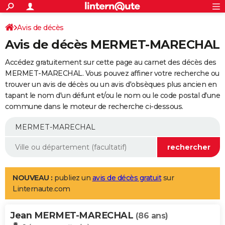
ACTUALITÉS
Connexion
S'inscrire
Avis de décès
Rechercher
Société
Education
Villes
Politique
Faits Divers
Monde
+
SPORT
Avis de décès MERMET-MARECHAL
Football
Cyclisme
Forum
Coupe du monde 2026
Tennis
Rugby
CULTURE
Accédez gratuitement sur cette page au carnet des décès des
TNT
Cinéma
Musique
Programme TV
Streaming
Sorties cinéma
+
MERMET-MARECHAL. Vous pouvez affiner votre recherche ou
FINANCE
trouver un avis de décès ou un avis d'obsèques plus ancien en
Impôts
Immobilier
Banque
Crédit
Retraite
Epargne
Risques naturels par ville
Assurance
AUTO
tapant le nom d'un défunt et/ou le nom ou le code postal d'une
commune dans le moteur de recherche ci-dessous.
Réserver un essai
Berlines
Forum auto
Essais
Citadines
SUV
+
HIGH-TECH
Meilleur smartphone
Ordinateurs
Guide high-tech
Mobiles
Internet
Jeux vidéo
+
BRICOLAGE
Aménagement intérieur
Cuisine
Jardinage
+
Forum
Extérieur
Salle de bains
Rangement
WEEK-END
Escapades
Expositions
Week-end nature
Guides de France
Patrimoine
Musées
+
LIFESTYLE
NOUVEAU :
publiez un
avis de décès gratuit
sur
Linternaute.com
Bien-être
Mode
+
Art de vivre
Loisirs
Modes de vie
SANTE
Jean MERMET-MARECHAL
Guide de la santé
Médicaments
+
Alimentation
Maladies
Sommeil
(86 ans)
VOYAGE