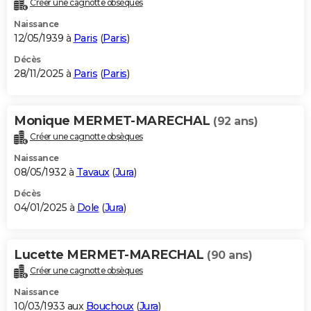
Créer une cagnotte obsèques
City break
Voyage de noces
Climat
Destinations
Voyage nature
Forum
+
PHOTO
Naissance
12/05/1939 à
Paris
(
Paris
)
GUIDES D'ACHAT
Décès
28/11/2025 à
Paris
(
Paris
)
BONS PLANS
CARTE DE VOEUX
Monique MERMET-MARECHAL
(92 ans)
Carte Bonne année
Carte Pâques
Carte de Noël
Carte Saint-Valentin
Carte d'anniversaire
DICTIONNAIRE
Créer une cagnotte obsèques
Biographies
Expressions
Dictionnaire
Citations
Proverbes
PROGRAMME TV
Naissance
08/05/1932 à
Tavaux
(
Jura
)
COPAINS D'AVANT
Décès
04/01/2025 à
Dole
(
Jura
)
Se connecter
Collèges
Universités
Service militaire
S'inscrire
Lycées
Primaires
Entreprises
Avis de recherche
AVIS DE DÉCÈS
FORUM
Lucette MERMET-MARECHAL
(90 ans)
Lifestyle
Sport
Television
Cinema
Bricolage
Culture
Auto
Voyage
Créer une cagnotte obsèques
Naissance
10/03/1933 aux
Bouchoux
(
Jura
)