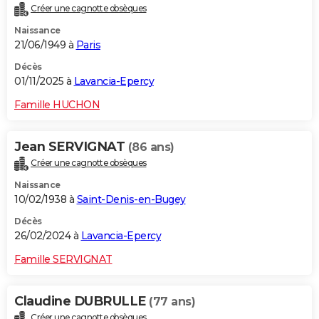
Créer une cagnotte obsèques
City break
Voyage de noces
Climat
Destinations
Voyage nature
Forum
+
PHOTO
Naissance
21/06/1949 à
Paris
GUIDES D'ACHAT
Décès
BONS PLANS
01/11/2025 à
Lavancia-Epercy
CARTE DE VOEUX
Famille HUCHON
Carte Bonne année
Carte Pâques
Carte de Noël
Carte Saint-Valentin
Carte d'anniversaire
DICTIONNAIRE
Jean SERVIGNAT
(86 ans)
Biographies
Expressions
Dictionnaire
Citations
Proverbes
PROGRAMME TV
Créer une cagnotte obsèques
Naissance
COPAINS D'AVANT
10/02/1938 à
Saint-Denis-en-Bugey
Se connecter
Collèges
Universités
Service militaire
S'inscrire
Lycées
Primaires
Entreprises
Avis de recherche
AVIS DE DÉCÈS
Décès
26/02/2024 à
Lavancia-Epercy
FORUM
Famille SERVIGNAT
Lifestyle
Sport
Television
Cinema
Bricolage
Culture
Auto
Voyage
Claudine DUBRULLE
(77 ans)
Créer une cagnotte obsèques