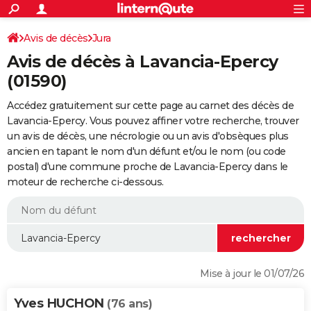
ACTUALITÉS
Connexion
S'inscrire
Avis de décès
Jura
Rechercher
Société
Education
Villes
Politique
Faits Divers
Monde
+
SPORT
Avis de décès à Lavancia-Epercy
Football
Cyclisme
Forum
Coupe du monde 2026
Tennis
Rugby
CULTURE
(01590)
TNT
Cinéma
Musique
Programme TV
Streaming
Sorties cinéma
+
FINANCE
Accédez gratuitement sur cette page au carnet des décès de
Lavancia-Epercy. Vous pouvez affiner votre recherche, trouver
Impôts
Immobilier
Banque
Crédit
Retraite
Epargne
Risques naturels par ville
Assurance
AUTO
un avis de décès, une nécrologie ou un avis d'obsèques plus
ancien en tapant le nom d'un défunt et/ou le nom (ou code
Réserver un essai
Berlines
Forum auto
Essais
Citadines
SUV
+
HIGH-TECH
postal) d'une commune proche de Lavancia-Epercy dans le
moteur de recherche ci-dessous.
Meilleur smartphone
Ordinateurs
Guide high-tech
Mobiles
Internet
Jeux vidéo
+
BRICOLAGE
Aménagement intérieur
Cuisine
Jardinage
+
Forum
Extérieur
Salle de bains
Rangement
WEEK-END
Escapades
Expositions
Week-end nature
Guides de France
Patrimoine
Musées
+
LIFESTYLE
Bien-être
Mode
+
Art de vivre
Loisirs
Modes de vie
SANTE
Mise à jour le 01/07/26
Guide de la santé
Médicaments
+
Alimentation
Maladies
Sommeil
VOYAGE
Yves HUCHON
(76 ans)