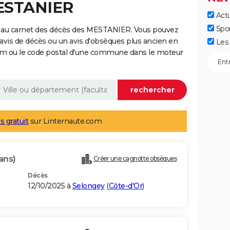
MESTANIER
Actu
Spo
e au carnet des décès des MESTANIER. Vous pouvez
 avis de décès ou un avis d'obsèques plus ancien en
Les 
nom ou le code postal d'une commune dans le moteur
s gratuit
sur Linternaute.com
ans)
Créer une cagnotte obsèques
Décès
12/10/2025 à
Selongey
(
Côte-d'Or
)