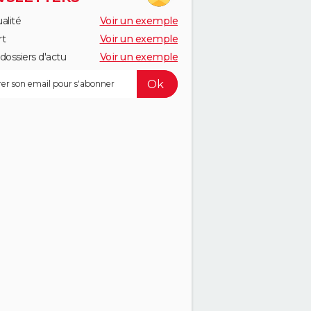
alité
Voir un exemple
rt
Voir un exemple
dossiers d'actu
Voir un exemple