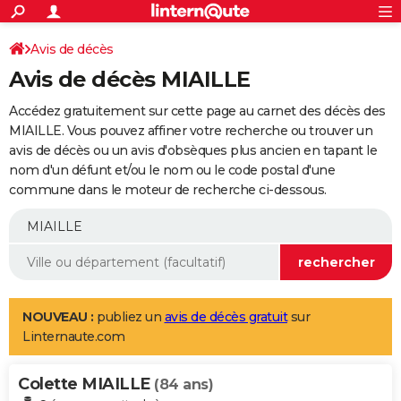
ACTUALITÉS
Connexion
S'inscrire
Avis de décès
Rechercher
Société
Education
Villes
Politique
Faits Divers
Monde
+
SPORT
Avis de décès MIAILLE
Football
Cyclisme
Forum
Coupe du monde 2026
Tennis
Rugby
CULTURE
Accédez gratuitement sur cette page au carnet des décès des
TNT
Cinéma
Musique
Programme TV
Streaming
Sorties cinéma
+
MIAILLE. Vous pouvez affiner votre recherche ou trouver un
FINANCE
avis de décès ou un avis d'obsèques plus ancien en tapant le
Impôts
Immobilier
Banque
Crédit
Retraite
Epargne
Risques naturels par ville
Assurance
AUTO
nom d'un défunt et/ou le nom ou le code postal d'une
commune dans le moteur de recherche ci-dessous.
Réserver un essai
Berlines
Forum auto
Essais
Citadines
SUV
+
HIGH-TECH
Meilleur smartphone
Ordinateurs
Guide high-tech
Mobiles
Internet
Jeux vidéo
+
BRICOLAGE
Aménagement intérieur
Cuisine
Jardinage
+
Forum
Extérieur
Salle de bains
Rangement
WEEK-END
Escapades
Expositions
Week-end nature
Guides de France
Patrimoine
Musées
+
LIFESTYLE
NOUVEAU :
publiez un
avis de décès gratuit
sur
Linternaute.com
Bien-être
Mode
+
Art de vivre
Loisirs
Modes de vie
SANTE
Colette MIAILLE
Guide de la santé
Médicaments
+
Alimentation
Maladies
Sommeil
(84 ans)
VOYAGE