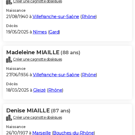
Créer une cagnotte obsèques
City break
Voyage de noces
Climat
Destinations
Voyage nature
Forum
+
PHOTO
Naissance
21/08/1940 à
Villefranche-sur-Saône
(
Rhône
)
GUIDES D'ACHAT
Décès
19/05/2025 à
Nîmes
(
Gard
)
BONS PLANS
CARTE DE VOEUX
Madeleine MIAILLE
(88 ans)
Carte Bonne année
Carte Pâques
Carte de Noël
Carte Saint-Valentin
Carte d'anniversaire
DICTIONNAIRE
Créer une cagnotte obsèques
Biographies
Expressions
Dictionnaire
Citations
Proverbes
PROGRAMME TV
Naissance
27/06/1936 à
Villefranche-sur-Saône
(
Rhône
)
COPAINS D'AVANT
Décès
18/03/2025 à
Gleizé
(
Rhône
)
Se connecter
Collèges
Universités
Service militaire
S'inscrire
Lycées
Primaires
Entreprises
Avis de recherche
AVIS DE DÉCÈS
FORUM
Denise MIAILLE
(87 ans)
Lifestyle
Sport
Television
Cinema
Bricolage
Culture
Auto
Voyage
Créer une cagnotte obsèques
Naissance
26/10/1937 à
Marseille
(
Bouches-du-Rhône
)