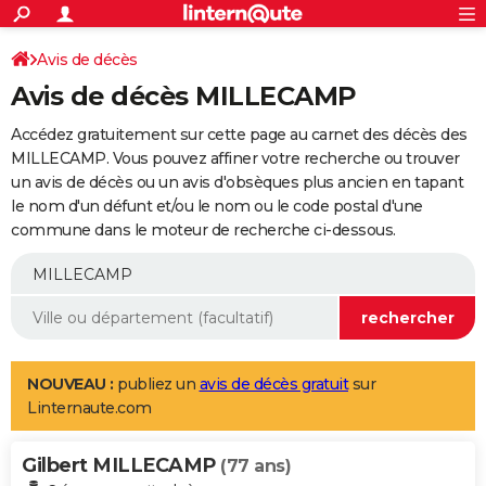
ACTUALITÉS
Connexion
S'inscrire
Avis de décès
Rechercher
Société
Education
Villes
Politique
Faits Divers
Monde
+
SPORT
Avis de décès MILLECAMP
Football
Cyclisme
Forum
Coupe du monde 2026
Tennis
Rugby
CULTURE
Accédez gratuitement sur cette page au carnet des décès des
TNT
Cinéma
Musique
Programme TV
Streaming
Sorties cinéma
+
MILLECAMP. Vous pouvez affiner votre recherche ou trouver
FINANCE
un avis de décès ou un avis d'obsèques plus ancien en tapant
Impôts
Immobilier
Banque
Crédit
Retraite
Epargne
Risques naturels par ville
Assurance
AUTO
le nom d'un défunt et/ou le nom ou le code postal d'une
commune dans le moteur de recherche ci-dessous.
Réserver un essai
Berlines
Forum auto
Essais
Citadines
SUV
+
HIGH-TECH
Meilleur smartphone
Ordinateurs
Guide high-tech
Mobiles
Internet
Jeux vidéo
+
BRICOLAGE
Aménagement intérieur
Cuisine
Jardinage
+
Forum
Extérieur
Salle de bains
Rangement
WEEK-END
Escapades
Expositions
Week-end nature
Guides de France
Patrimoine
Musées
+
LIFESTYLE
NOUVEAU :
publiez un
avis de décès gratuit
sur
Linternaute.com
Bien-être
Mode
+
Art de vivre
Loisirs
Modes de vie
SANTE
Gilbert MILLECAMP
Guide de la santé
Médicaments
+
Alimentation
Maladies
Sommeil
(77 ans)
VOYAGE