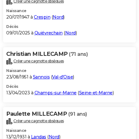
Créer une cagnotte obsèques
City break
Voyage de noces
Climat
Destinations
Voyage nature
Forum
+
PHOTO
Naissance
20/07/1947 à
Crespin
(
Nord
)
GUIDES D'ACHAT
Décès
09/01/2025 à
Quiévrechain
(
Nord
)
BONS PLANS
CARTE DE VOEUX
Christian MILLECAMP
(71 ans)
Carte Bonne année
Carte Pâques
Carte de Noël
Carte Saint-Valentin
Carte d'anniversaire
DICTIONNAIRE
Créer une cagnotte obsèques
Biographies
Expressions
Dictionnaire
Citations
Proverbes
PROGRAMME TV
Naissance
23/08/1951 à
Sannois
(
Val-d'Oise
)
COPAINS D'AVANT
Décès
13/04/2023 à
Champs-sur-Marne
(
Seine-et-Marne
)
Se connecter
Collèges
Universités
Service militaire
S'inscrire
Lycées
Primaires
Entreprises
Avis de recherche
AVIS DE DÉCÈS
FORUM
Paulette MILLECAMP
(91 ans)
Lifestyle
Sport
Television
Cinema
Bricolage
Culture
Auto
Voyage
Créer une cagnotte obsèques
Naissance
13/12/1931 à
Landas
(
Nord
)