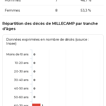
Hommes
7
46,7 %
Femmes
8
53,3 %
Répartition des décès de MILLECAMP par tranche
d'âges
Données exprimées en nombre de décès (source :
Insee)
Moins de 10 ans
0
10-20 ans
0
20-30 ans
0
30-40 ans
0
40-50 ans
0
50-60 ans
0
60-70 ans
1