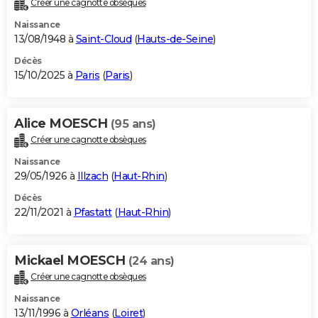
Créer une cagnotte obsèques
City break
Voyage de noces
Climat
Destinations
Voyage nature
Forum
+
PHOTO
Naissance
13/08/1948 à
Saint-Cloud
(
Hauts-de-Seine
)
GUIDES D'ACHAT
Décès
15/10/2025 à
Paris
(
Paris
)
BONS PLANS
CARTE DE VOEUX
Alice MOESCH
(95 ans)
Carte Bonne année
Carte Pâques
Carte de Noël
Carte Saint-Valentin
Carte d'anniversaire
DICTIONNAIRE
Créer une cagnotte obsèques
Biographies
Expressions
Dictionnaire
Citations
Proverbes
PROGRAMME TV
Naissance
29/05/1926 à
Illzach
(
Haut-Rhin
)
COPAINS D'AVANT
Décès
22/11/2021 à
Pfastatt
(
Haut-Rhin
)
Se connecter
Collèges
Universités
Service militaire
S'inscrire
Lycées
Primaires
Entreprises
Avis de recherche
AVIS DE DÉCÈS
FORUM
Mickael MOESCH
(24 ans)
Lifestyle
Sport
Television
Cinema
Bricolage
Culture
Auto
Voyage
Créer une cagnotte obsèques
Naissance
13/11/1996 à
Orléans
(
Loiret
)