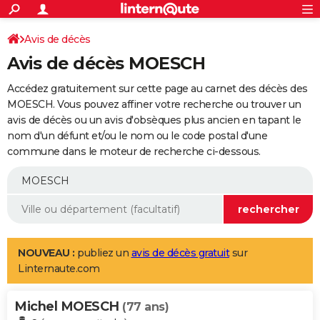
ACTUALITÉS
Connexion
S'inscrire
Avis de décès
Rechercher
Société
Education
Villes
Politique
Faits Divers
Monde
+
SPORT
Avis de décès MOESCH
Football
Cyclisme
Forum
Coupe du monde 2026
Tennis
Rugby
CULTURE
Accédez gratuitement sur cette page au carnet des décès des
TNT
Cinéma
Musique
Programme TV
Streaming
Sorties cinéma
+
MOESCH. Vous pouvez affiner votre recherche ou trouver un
FINANCE
avis de décès ou un avis d'obsèques plus ancien en tapant le
Impôts
Immobilier
Banque
Crédit
Retraite
Epargne
Risques naturels par ville
Assurance
AUTO
nom d'un défunt et/ou le nom ou le code postal d'une
commune dans le moteur de recherche ci-dessous.
Réserver un essai
Berlines
Forum auto
Essais
Citadines
SUV
+
HIGH-TECH
Meilleur smartphone
Ordinateurs
Guide high-tech
Mobiles
Internet
Jeux vidéo
+
BRICOLAGE
Aménagement intérieur
Cuisine
Jardinage
+
Forum
Extérieur
Salle de bains
Rangement
WEEK-END
Escapades
Expositions
Week-end nature
Guides de France
Patrimoine
Musées
+
LIFESTYLE
NOUVEAU :
publiez un
avis de décès gratuit
sur
Linternaute.com
Bien-être
Mode
+
Art de vivre
Loisirs
Modes de vie
SANTE
Michel MOESCH
Guide de la santé
Médicaments
+
Alimentation
Maladies
Sommeil
(77 ans)
VOYAGE