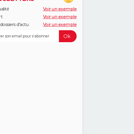
alité
Voir un exemple
rt
Voir un exemple
dossiers d'actu
Voir un exemple