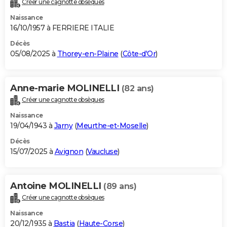
Créer une cagnotte obsèques
City break
Voyage de noces
Climat
Destinations
Voyage nature
Forum
+
PHOTO
Naissance
16/10/1957 à FERRIERE ITALIE
GUIDES D'ACHAT
Décès
05/08/2025 à
Thorey-en-Plaine
(
Côte-d'Or
)
BONS PLANS
CARTE DE VOEUX
Anne-marie MOLINELLI
(82 ans)
Carte Bonne année
Carte Pâques
Carte de Noël
Carte Saint-Valentin
Carte d'anniversaire
DICTIONNAIRE
Créer une cagnotte obsèques
Biographies
Expressions
Dictionnaire
Citations
Proverbes
PROGRAMME TV
Naissance
19/04/1943 à
Jarny
(
Meurthe-et-Moselle
)
COPAINS D'AVANT
Décès
15/07/2025 à
Avignon
(
Vaucluse
)
Se connecter
Collèges
Universités
Service militaire
S'inscrire
Lycées
Primaires
Entreprises
Avis de recherche
AVIS DE DÉCÈS
FORUM
Antoine MOLINELLI
(89 ans)
Lifestyle
Sport
Television
Cinema
Bricolage
Culture
Auto
Voyage
Créer une cagnotte obsèques
Naissance
20/12/1935 à
Bastia
(
Haute-Corse
)