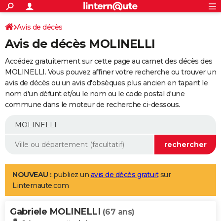
ACTUALITÉS
Connexion
S'inscrire
Avis de décès
Rechercher
Société
Education
Villes
Politique
Faits Divers
Monde
+
SPORT
Avis de décès MOLINELLI
Football
Cyclisme
Forum
Coupe du monde 2026
Tennis
Rugby
CULTURE
Accédez gratuitement sur cette page au carnet des décès des
TNT
Cinéma
Musique
Programme TV
Streaming
Sorties cinéma
+
MOLINELLI. Vous pouvez affiner votre recherche ou trouver un
FINANCE
avis de décès ou un avis d'obsèques plus ancien en tapant le
Impôts
Immobilier
Banque
Crédit
Retraite
Epargne
Risques naturels par ville
Assurance
AUTO
nom d'un défunt et/ou le nom ou le code postal d'une
commune dans le moteur de recherche ci-dessous.
Réserver un essai
Berlines
Forum auto
Essais
Citadines
SUV
+
HIGH-TECH
Meilleur smartphone
Ordinateurs
Guide high-tech
Mobiles
Internet
Jeux vidéo
+
BRICOLAGE
Aménagement intérieur
Cuisine
Jardinage
+
Forum
Extérieur
Salle de bains
Rangement
WEEK-END
Escapades
Expositions
Week-end nature
Guides de France
Patrimoine
Musées
+
LIFESTYLE
NOUVEAU :
publiez un
avis de décès gratuit
sur
Linternaute.com
Bien-être
Mode
+
Art de vivre
Loisirs
Modes de vie
SANTE
Gabriele MOLINELLI
Guide de la santé
Médicaments
+
Alimentation
Maladies
Sommeil
(67 ans)
VOYAGE